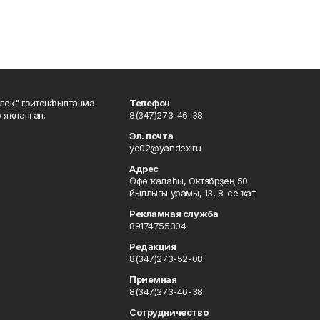
шлек" гәзитенә һылтанма
Телефон
р яҡланған.
8(347)273-46-38
Эл. почта
ye02@yandex.ru
Адрес
Өфө ҡалаһы, Октябрҙең 50
йыллығы урамы, 13, 8-се ҡат
Рекламная служба
89174755304
Редакция
8(347)273-52-08
Приемная
8(347)273-46-38
Сотрудничество