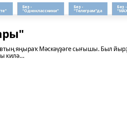
Беҙ -
Беҙ -
Беҙ -
те"
"Одноклассники"
"Телеграм"да
"МАХ
ары"
овтың яңыраҡ Мәскәүҙәге сығышы. Был йыр
 килә...