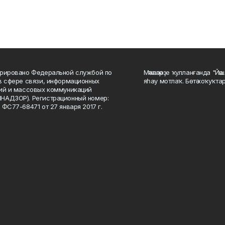
рировано Федеральной службой по
Мәҡәләләрҙе ҡулланғанда "Йә
в сфере связи, информационных
яһау мотлаҡ. Бөтә хоҡуҡта
ий и массовых коммуникаций
НАДЗОР). Регистрационный номер:
 ФС77-68471 от 27 января 2017 г.