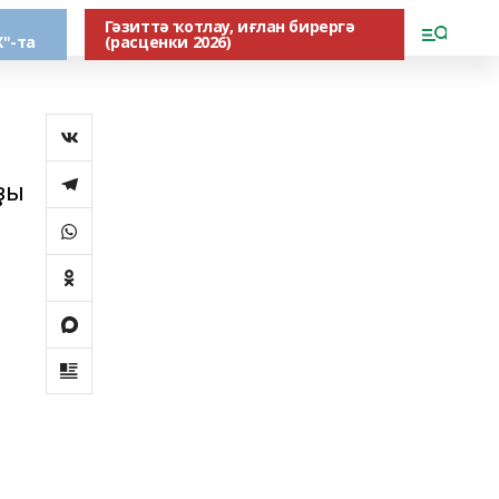
Гәзиттә ҡотлау, иғлан бирергә
"-та
(расценки 2026)
ҙы