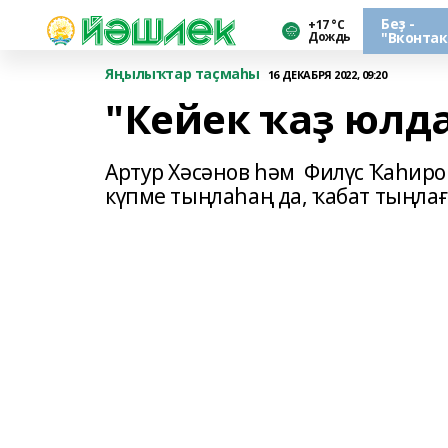
Беҙ -
+17 °С
Дождь
"Вконтак
Яңылыҡтар таҫмаһы
16 ДЕКАБРЯ 2022, 09:20
"Кейек ҡаҙ юлд
Артур Хәсәнов һәм Филүс Ҡаһир
күпме тыңлаһаң да, ҡабат тыңлағы