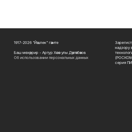
1917-2026 "Йәшлек" гәзите
Зарегист
надзору 
Баш мөхәррир - Артур Хәсән улы Дәүләтбәков
технолог
Об использовании персональных данных
(РОСКОМ
серия ПИ