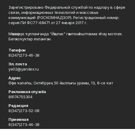
Зарегистрировано Федеральной службой по надзору в сфере
связи, информационных технологий и массовых
коммуникаций (РОСКОМНАДЗОР). Регистрационный номер:
серия ПИ ФС77-68471 от 27 января 2017 г.
Мәҡәләләрҙе ҡулланғанда "Йәшлек" гәзитенә һылтанма яһау мотлаҡ.
Бөтә хоҡуҡтар яҡланған.
Телефон
8(347)273-46-38
Эл. почта
ye02@yandex.ru
Адрес
Өфө ҡалаһы, Октябрҙең 50 йыллығы урамы, 13, 8-се ҡат
Рекламная служба
89174755304
Редакция
8(347)273-52-08
Приемная
8(347)273-46-38
Сотрудничество