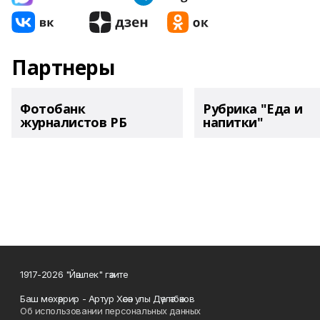
Партнеры
Фотобанк
Рубрика "Еда и
журналистов РБ
напитки"
1917-2026 "Йәшлек" гәзите
Баш мөхәррир - Артур Хәсән улы Дәүләтбәков
Об использовании персональных данных