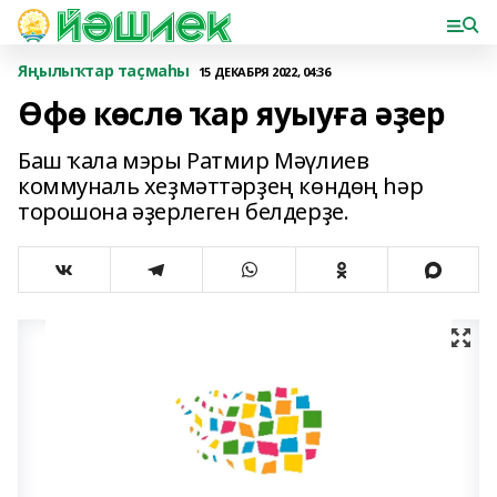
Яңылыҡтар таҫмаһы
15 ДЕКАБРЯ 2022, 04:36
Өфө көслө ҡар яуыуға әҙер
Баш ҡала мэры Ратмир Мәүлиев
коммуналь хеҙмәттәрҙең көндөң һәр
торошона әҙерлеген белдерҙе.