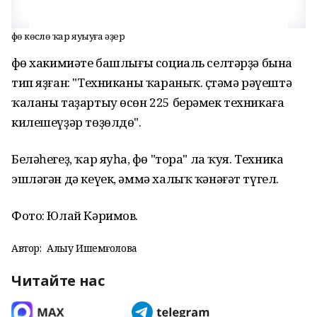
Өфө көслө ҡар яуыуға әҙер
Өфө хакимиәте башлығы социаль селтәрҙә бына
тип яҙған: "Техниканы ҡараныҡ. Өҫтәмә рәүештә
ҡаланы таҙартыу өсөн 225 берәмек техникаға
килешеүҙәр төҙөлдө".
Беләһегеҙ, ҡар яуһа, Өфө "тора" ла ҡуя. Техника
эшләгән дә кеүек, әммә халыҡ ҡәнәғәт түгел.
Фото: Юлай Кәримов.
Автор:
Алһыу Ишемғолова
Читайте нас