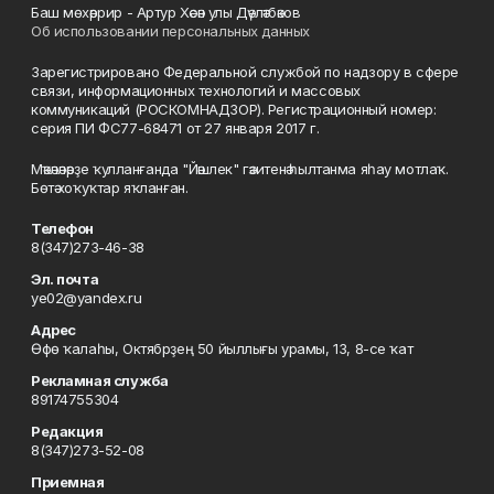
Баш мөхәррир - Артур Хәсән улы Дәүләтбәков
Об использовании персональных данных
Зарегистрировано Федеральной службой по надзору в сфере
связи, информационных технологий и массовых
коммуникаций (РОСКОМНАДЗОР). Регистрационный номер:
серия ПИ ФС77-68471 от 27 января 2017 г.
Мәҡәләләрҙе ҡулланғанда "Йәшлек" гәзитенә һылтанма яһау мотлаҡ.
Бөтә хоҡуҡтар яҡланған.
Телефон
8(347)273-46-38
Эл. почта
ye02@yandex.ru
Адрес
Өфө ҡалаһы, Октябрҙең 50 йыллығы урамы, 13, 8-се ҡат
Рекламная служба
89174755304
Редакция
8(347)273-52-08
Приемная