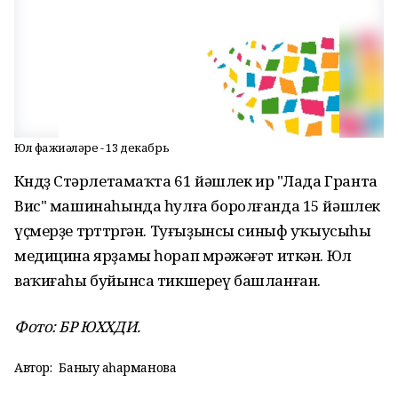
Юл фажиғәләре - 13 декабрь
Көндөҙ Стәрлетамаҡта 61 йәшлек ир "Лада Гранта
Вис" машинаһында һулға боролғанда 15 йәшлек
үҫмерҙе төрттөргән. Туғыҙынсы синыф уҡыусыһы
медицина ярҙамы һорап мөрәжәғәт иткән. Юл
ваҡиғаһы буйынса тикшереү башланған.
Фото: БР ЮХХДИ.
Автор:
Баныу Ҡаһарманова