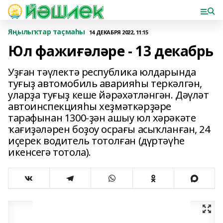
Яңылыҡтар таҫмаһы
14 ДЕКАБРЯ 2022, 11:15
Юл фажиғәләре - 13 декабрь
Уҙған тәүлектә республика юлдарында
туғыҙ автомобиль аварияһы теркәлгән,
уларҙа туғыҙ кеше йәрәхәтләнгән. Дәүләт
автоинспекцияһы хеҙмәткәрҙәре
тарафынан 1300-ҙән ашыу юл хәрәкәте
ҡағиҙәләрен боҙоу осрағы асыҡланған, 24
иҫерек водитель тотолған (дүртәүһе
икенсегә тотола).