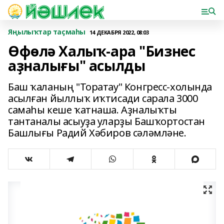
Яңылыҡтар таҫмаһы
14 ДЕКАБРЯ 2022, 08:03
Өфөлә Халыҡ-ара "Бизнес
аҙналығы" асылды
Баш ҡаланың "Торатау" Конгресс-холында
асылған йыллыҡ иҡтисади сарала 3000
самаһы кеше ҡатнаша. Аҙналыҡты
тантаналы асыуҙа уларҙы Башҡортостан
Башлығы Радий Хәбиров сәләмләне.