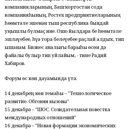
компанияларының, Башҡортостан сода
компанияһының, Ростех предприятиеларының
һөҙөмтәле эшенән тыш республика бындай
уңышлы булмаҫ ине. Ошо йылдарҙа беҙ һөҙөмтәле
эшләүебеҙҙе, һүҙҙә тора белеүебеҙҙе раҫлай алдыҡ, тип
ышанам. Бизнес аҙналығы барыһы өсөн дә
файҙалы булыр тип уйлайым, - тине Радий
Хәбиров.
Форум өс көн дауамында үтә.
14 декабрҙең көн темаһы – "Технологическое
развитие. Обгоняя вызовы"
15 декабрҙә – "ШОС. Созидательная повестка
международных отношений"
16 декабрҙә – "Новая формация экономических