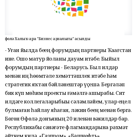
Өфөлә Халыҡ-ара "Бизнес аҙналығы" асылды
- Уҙған йылда беҙҙең форумдың партнеры Ҡаҙағстан
ине. Ошо матур йоланы дауам итәбеҙ. Быйыл
форумдың партнеры - Беларусь. Был илдәр
менән иң һөҙөмтәле хеҙмәттәшлек итәбеҙ һәм
стратегик яҡтан бәйләнештәр үҫешә. Бергәләп
бик күп мөһим проекты ғәмәлгә ашырабыҙ. Сит
илдәге коллегаларыбыҙҙы сәләмләйем, улар еңел
булмаған һайлау яһаған, ләкин беҙҙең менән бергә.
Бөгөн Өфөлә донъяның 20 иленән вәкилдәр бар.
Республикабыҙ сәнәғәте флагмандарына рәхмәт
әйткем килә. «Газпром», «Башнефть»