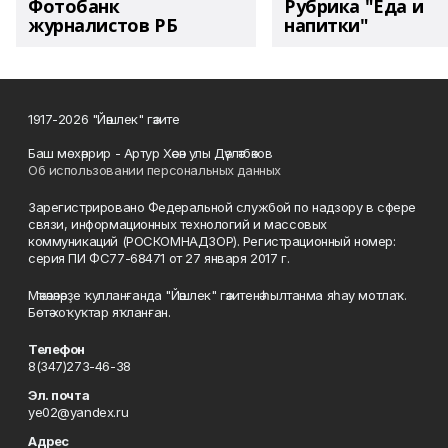
Фотобанк
Рубрика "Еда и
журналистов РБ
напитки"
1917-2026 "Йәшлек" гәзите
Баш мөхәррир - Артур Хәсән улы Дәүләтбәков
Об использовании персональных данных
Зарегистрировано Федеральной службой по надзору в сфере
связи, информационных технологий и массовых
коммуникаций (РОСКОМНАДЗОР). Регистрационный номер:
серия ПИ ФС77-68471 от 27 января 2017 г.
Мәҡәләләрҙе ҡулланғанда "Йәшлек" гәзитенә һылтанма яһау мотлаҡ.
Бөтә хоҡуҡтар яҡланған.
Телефон
8(347)273-46-38
Эл. почта
ye02@yandex.ru
Адрес