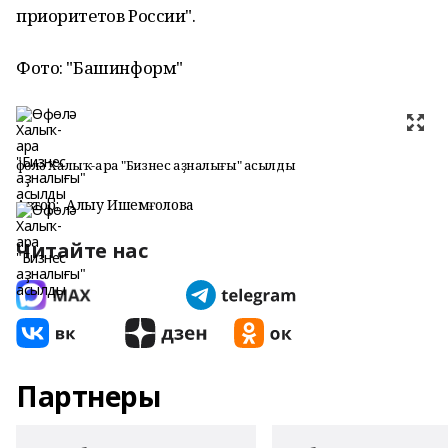
приоритетов России".
Фото: "Башинформ"
Өфөлә Халыҡ-ара "Бизнес аҙналығы" асылды
Автор:
Алһыу Ишемғолова
Читайте нас
Партнеры