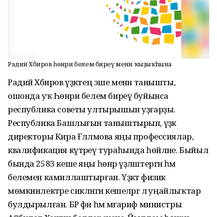
Радий Хәбиров һөнәри белем биреү менән ҡыҙыҡһына
Радий Хәбиров үҙәктең эше менән танышты,
ошонда уҡ Һөнәри белем биреү буйынса
республика советы ултырышын уҙғарҙы.
Республика Башлығын таныштырып, үҙәк
директоры Кира Ғәлләмова яңы профессиялар,
квалификация күтәреү тураһында һөйләне. Быйыл
бында 2583 кеше яңы һөнәр үҙләштергән һәм
белемен камиллаштырған. Үҙәктә физик
мөмкинлектәре сикләнгән кешеләргә лә уңайлыҡтар
булдырылған. БР фән һәм мәғариф министры