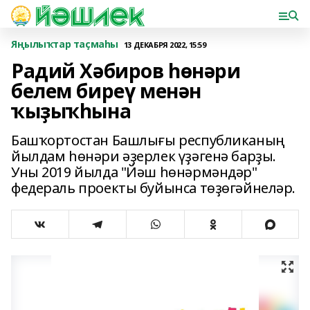
Яңылыҡтар таҫмаһы
13 ДЕКАБРЯ 2022, 15:59
Радий Хәбиров һөнәри
белем биреү менән
ҡыҙыҡһына
Башҡортостан Башлығы республиканың
йылдам һөнәри әҙерлек үҙәгенә барҙы.
Уны 2019 йылда "Йәш һөнәрмәндәр"
федераль проекты буйынса төҙөгәйнеләр.