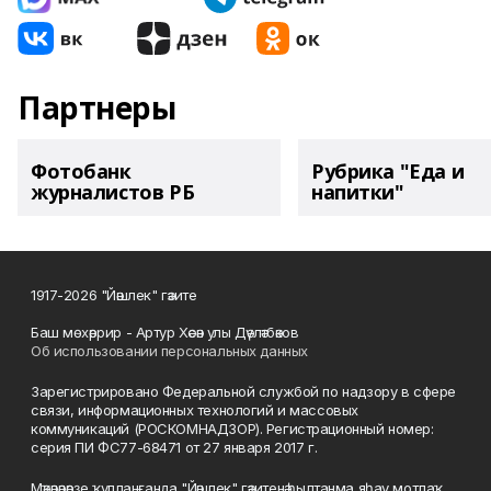
Партнеры
Фотобанк
Рубрика "Еда и
журналистов РБ
напитки"
1917-2026 "Йәшлек" гәзите
Баш мөхәррир - Артур Хәсән улы Дәүләтбәков
Об использовании персональных данных
Зарегистрировано Федеральной службой по надзору в сфере
связи, информационных технологий и массовых
коммуникаций (РОСКОМНАДЗОР). Регистрационный номер:
серия ПИ ФС77-68471 от 27 января 2017 г.
Мәҡәләләрҙе ҡулланғанда "Йәшлек" гәзитенә һылтанма яһау мотлаҡ.