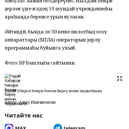
Айбулат Хажин белдереүенсә, Йылдам һөнәри
әҙерлек үҙәге илдең 59 шундай учреждениеһы
араһында беренсе урын яулаған.
Әйткәндәй, бында әле 30 кеше пилотһыҙ осоу
аппараттары (БПЛА) операторын әҙерләү
программаһы буйынса уҡый.
Фото: БР Башлығы сайтынан.
Радий Хәбиров һөнәри белем биреү менән ҡыҙыҡһына
Автор:
Алһыу Ишемғолова
Читайте нас