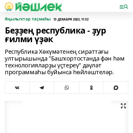
Яңылыҡтар таҫмаһы
13 ДЕКАБРЯ 2022, 11:32
Беҙҙең республика - ҙур
ғилми үҙәк
Республика Хөкүмәтенең сираттағы
ултырышында "Башҡортостанда фән һәм
технологияларҙы үҫтереү" дәүләт
программаһы буйынса һөйләштеләр.