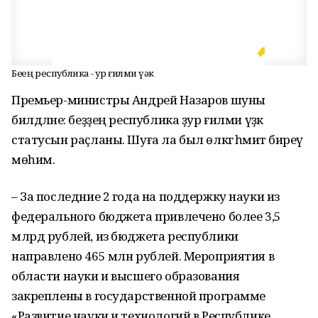
Беҙҙең республика - ҙур ғилми үҙәк
Премьер-министры Андрей Назаров шуны
билдәләне: беҙҙең республика ҙур ғилми үҙәк
статусын раҫланы. Шуға ла был өлкәгә әһәмиәт биреү
мөһим.
– За последние 2 года на поддержку науки из
федерального бюджета привлечено более 3,5
млрд рублей, из бюджета республики
направлено 465 млн рублей. Мероприятия в
области науки и высшего образования
закреплены в государственной программе
«Развитие науки и технологий в Республике