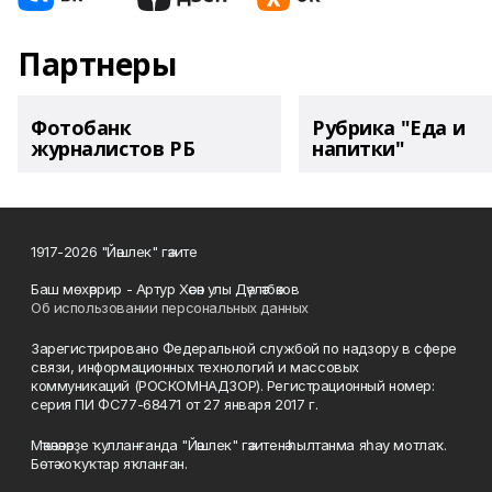
Партнеры
Фотобанк
Рубрика "Еда и
журналистов РБ
напитки"
1917-2026 "Йәшлек" гәзите
Баш мөхәррир - Артур Хәсән улы Дәүләтбәков
Об использовании персональных данных
Зарегистрировано Федеральной службой по надзору в сфере
связи, информационных технологий и массовых
коммуникаций (РОСКОМНАДЗОР). Регистрационный номер:
серия ПИ ФС77-68471 от 27 января 2017 г.
Мәҡәләләрҙе ҡулланғанда "Йәшлек" гәзитенә һылтанма яһау мотлаҡ.
Бөтә хоҡуҡтар яҡланған.