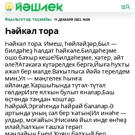
Яңылыҡтар таҫмаһы
11 ДЕКАБРЯ 2022, 16:00
Һәйкәл тора
Һәйкәл тора. Имеш, һөйләйҙәр,Был —
билдәһеҙ һалдат һәйкәле.Билдәһеҙме
ошо баҡыр кеше?Билдәһеҙме, хәтер, әйт
әле?!Атакаға күтәрелдек бергә,Йыға һуҡты
әжәл бер мәлде.Ваҡытлыса йәйә терелдем
мин,Ул — мәңгелек һынға
әйләнде.Ҡаршыһында түтәл-түтәл
гөлдәрИзге ялҡын булып яналар,Баш
өҫтөндә таңдан ҡоштар
һайрай,Эргәһендә һайрай балалар.Ә
артында уның сал бер ҡатын(Ил инәһе —
улдыр, моғайын.)Нисәмә йыл инде өнһөҙ
илай,һалҡын ташҡа терәп
маңлайын.Еңеү! Ҡояш балҡый бер