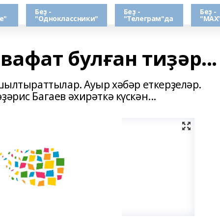
Беҙ -
Беҙ -
Беҙ -
е"
"Одноклассники"
"Телеграм"да
"МАХ
вафат булған тиҙәр...
 шылтыраттылар. Ауыр хәбәр еткерҙеләр.
әрис Багаев әхирәткә күскән...