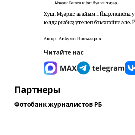
Мөҙәрис Багаев вафат булған тиҙәр...
Хуш, Мөҙәрис ағайым... Йырланаһы
юлдарыбыҙ үтелеп бөтмәгәйне әле. Й
Автор:
Айбулат Ишназаров
Читайте нас
Партнеры
Фотобанк журналистов РБ