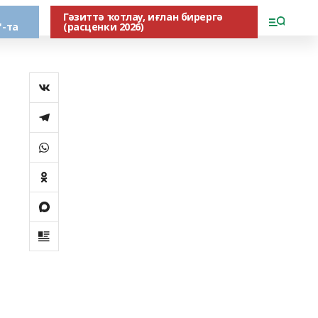
Гәзиттә ҡотлау, иғлан бирергә
"-та
(расценки 2026)