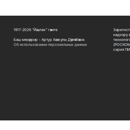
1917-2026 "Йәшлек" гәзите
Зарегист
надзору 
Баш мөхәррир - Артур Хәсән улы Дәүләтбәков
технолог
Об использовании персональных данных
(РОСКОМ
серия ПИ