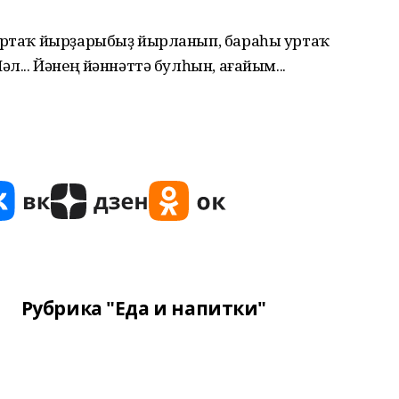
 уртаҡ йырҙарыбыҙ йырланып, бараһы уртаҡ
әл... Йәнең йәннәттә булһын, ағайым...
Рубрика "Еда и напитки"