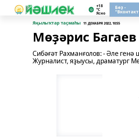
+18
Беҙ -
°С
"Вконтакт
Ясно
Яңылыҡтар таҫмаһы
11 ДЕКАБРЯ 2022, 10:55
Мөҙәрис Багаев 
Сибәғәт Рахманғолов: - Әле генә
Журналист, яҙыусы, драматург Мөҙ