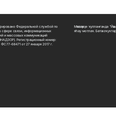
рировано Федеральной службой по
Мәҡәләләрҙе ҡулланғанда "Йә
в сфере связи, информационных
яһау мотлаҡ. Бөтә хоҡуҡта
ий и массовых коммуникаций
НАДЗОР). Регистрационный номер:
 ФС77-68471 от 27 января 2017 г.