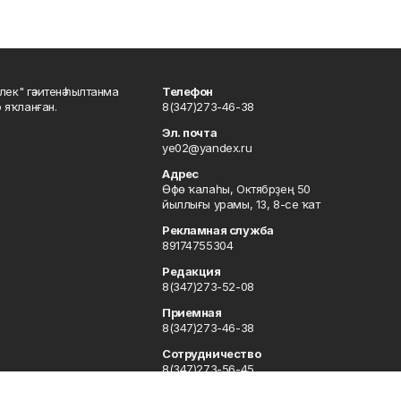
шлек" гәзитенә һылтанма
Телефон
р яҡланған.
8(347)273-46-38
Эл. почта
ye02@yandex.ru
Адрес
Өфө ҡалаһы, Октябрҙең 50
йыллығы урамы, 13, 8-се ҡат
Рекламная служба
89174755304
Редакция
8(347)273-52-08
Приемная
8(347)273-46-38
Сотрудничество
8(347)273-56-45