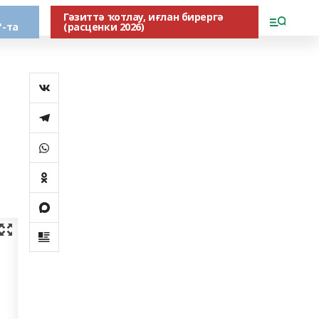
Гәзиттә ҡотлау, иғлан бирергә
"-та
(расценки 2026)