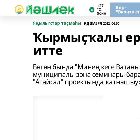
+27
Беҙ -
°С
"Вконтакт
Ясно
Яңылыҡтар таҫмаһы
9 ДЕКАБРЯ 2022, 06:30
Ҡырмыҫҡалы ере
итте
Бөгөн бында "Минең кесе Ватаны
муниципаль зона семинары бара.
"Атайсал" проектында ҡатнашыу