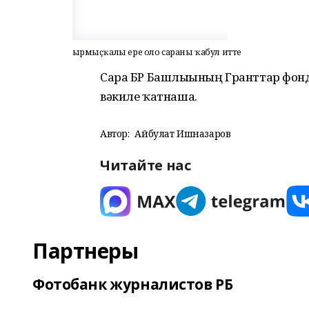
Ҡырмыҫҡалы ере оло сараны ҡабул итте
Сара БР Башлығының Гранттар фонд
вәкиле ҡатнаша.
Автор:
Айбулат Ишназаров
Читайте нас
Партнеры
Фотобанк журналистов РБ