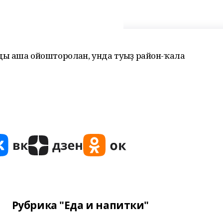
ы аша ойошторолған, унда туғыҙ район-ҡала
Рубрика "Еда и напитки"