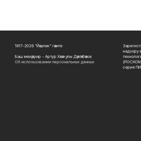
1917-2026 "Йәшлек" гәзите
Зарегист
надзору 
Баш мөхәррир - Артур Хәсән улы Дәүләтбәков
технолог
Об использовании персональных данных
(РОСКОМ
серия ПИ