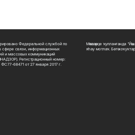
рировано Федеральной службой по
Мәҡәләләрҙе ҡулланғанда "Йә
в сфере связи, информационных
яһау мотлаҡ. Бөтә хоҡуҡта
ий и массовых коммуникаций
НАДЗОР). Регистрационный номер:
 ФС77-68471 от 27 января 2017 г.