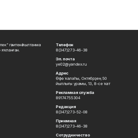
шлек" гәзитенә һылтанма
Телефон
р яҡланған.
8(347)273-46-38
Эл. почта
ye02@yandex.ru
Адрес
Өфө ҡалаһы, Октябрҙең 50
йыллығы урамы, 13, 8-се ҡат
Рекламная служба
89174755304
Редакция
8(347)273-52-08
Приемная
8(347)273-46-38
Сотрудничество