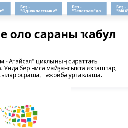
Беҙ -
Беҙ -
Беҙ -
е"
"Одноклассники"
"Телеграм"да
"МАХ
 оло сараны ҡабул
м - Атайсал" циклының сираттағы
 Унда бер нисә майҙансыҡта яҡташтар,
сылар осраша, тәжрибә уртаҡлаша.