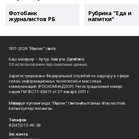
Фотобанк
Рубрика "Еда и
журналистов РБ
напитки"
1917-2026 "Йәшлек" гәзите
Баш мөхәррир - Артур Хәсән улы Дәүләтбәков
Об использовании персональных данных
Зарегистрировано Федеральной службой по надзору в сфере
связи, информационных технологий и массовых
коммуникаций (РОСКОМНАДЗОР). Регистрационный номер:
серия ПИ ФС77-68471 от 27 января 2017 г.
Мәҡәләләрҙе ҡулланғанда "Йәшлек" гәзитенә һылтанма яһау мотлаҡ.
Бөтә хоҡуҡтар яҡланған.
Телефон
8(347)273-46-38
Эл. почта