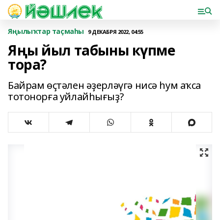
Яңылыҡтар таҫмаһы
9 ДЕКАБРЯ 2022, 04:55
Яңы йыл табыны күпме
тора?
Байрам өҫтәлен әҙерләүгә нисә һум аҡса
тотонорға уйлайһығыҙ?