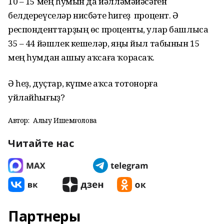
10 – 15 мең һумын да йәлләмәйәсәген
белдереүселәр нисбәте һигеҙ процент. Ә
респонденттарҙың өс проценты, улар башлыса
35 – 44 йәшлек кешеләр, яңы йыл табынын 15
мең һумдан ашыу аҡсаға ҡорасаҡ.
Ә һеҙ, дуҫтар, күпме аҡса тотонорға
уйлайһығыҙ?
Автор:
Алһыу Ишемғолова
Читайте нас
Партнеры