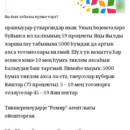
Яңы йыл табыны күпме тора?
Һорашыуҙар үткәргәндәр икән. Уның һөҙөмтәләре
буйынса ил халҡының 59 проценты Яңы йылды
ҡаршылау табынына 5000 һумдан да артыҡ
аҡса тотонғолары килмәй. Шул уҡ ваҡытта һәр
өсөнсө кеше 10 мең һумға тиклем аҡсаһын
һалыуҙан баш тартмай. Нимәһе ҡыҙыҡ: 5000
һумға тиклем аҡса ла етә, тиеүселәр күберәк
йәштәр (73 проценты). 5 – 10 мең тотонорға
теләүселәр 45 – 59 йәшлектәр.
Тикшеренеүҙәрҙе "Ромир" агентлығы
ойошторған.