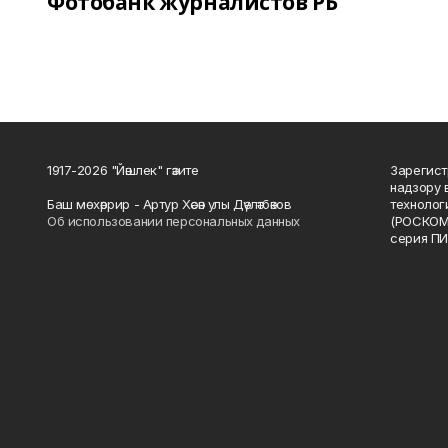
Фотобанк журналистов РБ
1917-2026 "Йәшлек" гәзите
Зарегист
надзору 
Баш мөхәррир - Артур Хәсән улы Дәүләтбәков
технолог
Об использовании персональных данных
(РОСКОМ
серия ПИ