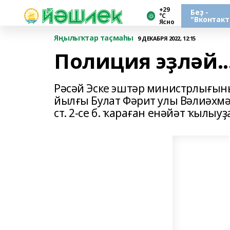
+29
Беҙ -
°С
"Вконтакт
Ясно
Яңылыҡтар таҫмаһы
9 ДЕКАБРЯ 2022, 12:15
Полиция эҙләй..
Рәсәй Эске эштәр министрлығын
йылғы Булат Фәрит улы Вәлиәхмәт
ст. 2-се б. ҡараған енәйәт ҡылыу