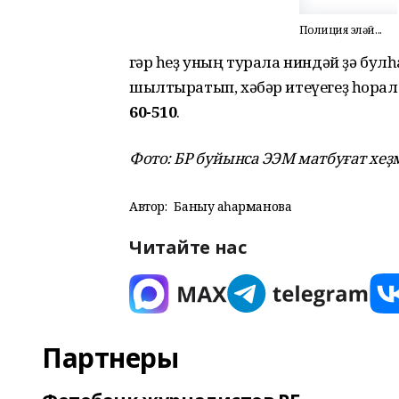
Полиция эҙләй...
Әгәр һеҙ уның турала ниндәй ҙә бу
шылтыратып, хәбәр итеүегеҙ һорал
60-510
.
Фото: БР буйынса ЭЭМ матбуғат хеҙм
Автор:
Баныу Ҡаһарманова
Читайте нас
Партнеры