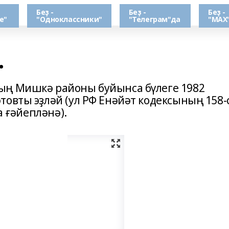
Беҙ -
Беҙ -
Беҙ -
е"
"Одноклассники"
"Телеграм"да
"МАХ
.
ың Мишкә районы буйынса бүлеге 1982
овты эҙләй (ул РФ Енәйәт кодексының 158-
ҙа ғәйепләнә).