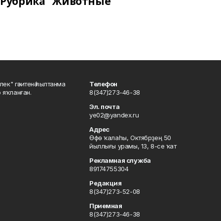
Рубрика "Животные"
шлек" гәзитенә һылтанма
Телефон
р яҡланған.
8(347)273-46-38
Эл. почта
ye02@yandex.ru
Адрес
Өфө ҡалаһы, Октябрҙең 50
йыллығы урамы, 13, 8-се ҡат
Рекламная служба
89174755304
Редакция
8(347)273-52-08
Приемная
8(347)273-46-38