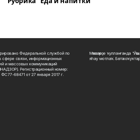
Рубрика "Еда и напитки"
рировано Федеральной службой по
Мәҡәләләрҙе ҡулланғанда "Йә
в сфере связи, информационных
яһау мотлаҡ. Бөтә хоҡуҡта
ий и массовых коммуникаций
НАДЗОР). Регистрационный номер:
 ФС77-68471 от 27 января 2017 г.