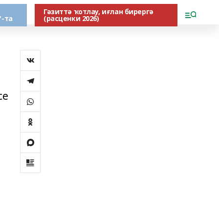
Гәзиттә ҡотлау, иғлан бирергә
"-та
(расценки 2026)
се