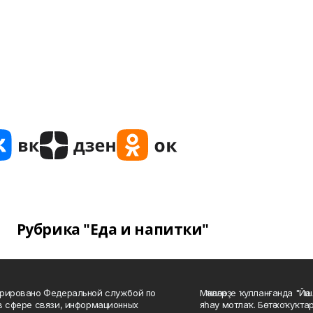
Рубрика "Еда и напитки"
рировано Федеральной службой по
Мәҡәләләрҙе ҡулланғанда "Йә
в сфере связи, информационных
яһау мотлаҡ. Бөтә хоҡуҡта