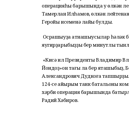
операцияһы барышында уҡ өлкән л
Тамерлан Илһамов, өлкән лейтенан
Геройы исеменә лайыҡ булды.
Осрашыуҙа ҡатнашыусылар һәләк бу
яугирҙарыбыҙҙы бер минутлыҡ тынл
«Кисә ил Президенты Владимир В
Йондоҙ»он тағы ла бер яҡташыбыҙ, 
Александрович Дудкоға тапшырҙы. 
124-се айырым танк батальоны ко
хәрби операция барышында батырлыҡ
Радий Хәбиров.