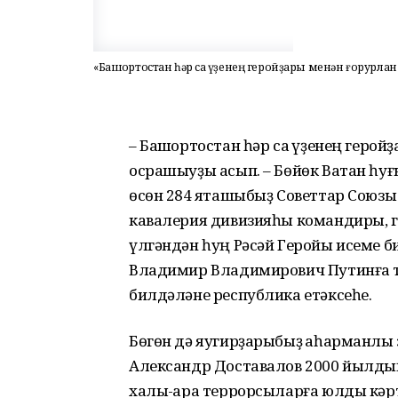
«Башҡортостан һәр саҡ үҙенең геройҙары менән ғорурла
– Башҡортостан һәр саҡ үҙенең герой
осрашыуҙы асып. – Бөйөк Ватан һ
өсөн 284 яҡташыбыҙ Советтар Союзы 
кавалерия дивизияһы командиры, 
үлгәндән һуң Рәсәй Геройы исеме б
Владимир Владимирович Путинға та
билдәләне республика етәксеһе.
Бөгөн дә яугирҙарыбыҙ ҡаһарманлыҡ
Александр Доставалов 2000 йылды
халыҡ-ара террорсыларға юлды кәрт