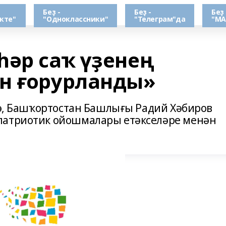
Беҙ -
Беҙ -
Беҙ 
кте"
"Одноклассники"
"Телеграм"да
"МА
һәр саҡ үҙенең
н ғорурланды»
ә, Башҡортостан Башлығы Радий Хәбиров
патриотик ойошмалары етәкселәре менән