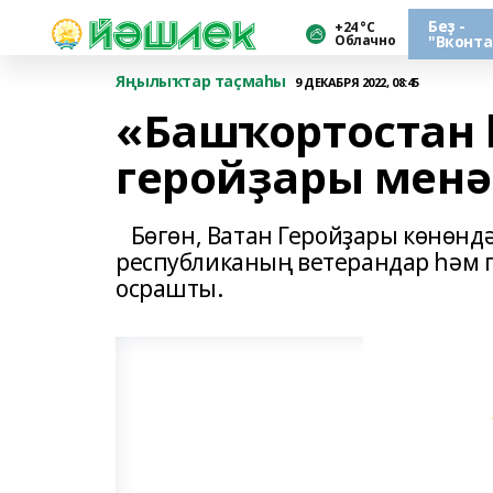
Беҙ -
+24 °С
Облачно
"Вконта
Яңылыҡтар таҫмаһы
9 ДЕКАБРЯ 2022, 08:45
«Башҡортостан 
геройҙары менә
Бөгөн, Ватан Геройҙары көнөнд
республиканың ветерандар һәм 
осрашты.