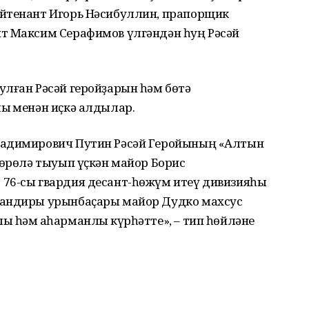
ейтенант Игорь Нәсибуллин, прапорщик
т Максим Серафимов үлгәндән һуң Рәсәй
лған Рәсәй геройҙарын һәм бөтә
ыҡ менән иҫкә алдылар.
ладимирович Путин Рәсәй Геройының «Алтын
Бөрөлә тыуып үҫкән майор Борис
76-сы гвардия десант-һөжүм итеү дивизияһы
мандиры урынбаҫары майор Дудко махсус
 һәм ҡаһарманлыҡ күрһәтте», – тип һөйләне