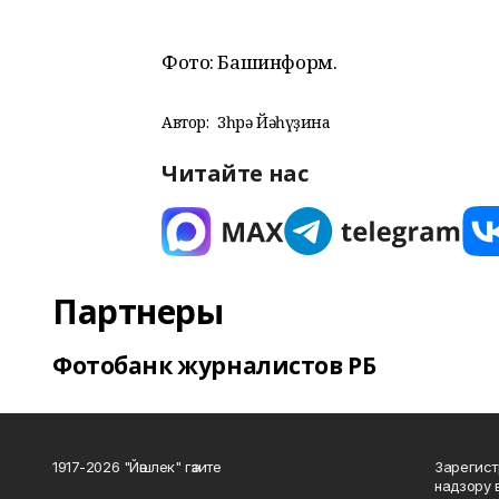
Фото: Башинформ.
Автор:
Зөһрә Йәһүҙина
Читайте нас
Партнеры
Фотобанк журналистов РБ
1917-2026 "Йәшлек" гәзите
Зарегист
надзору 