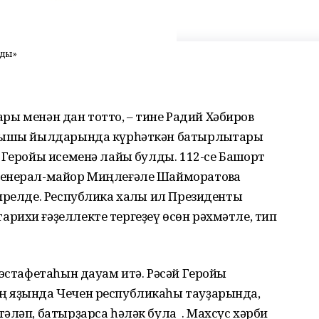
нды»
ҙары менән дан тотто, – тине Радий Хәбиров
уғышы йылдарында күрһәткән батырлыҡтары
Геройы исеменә лайыҡ булды. 112-се Башҡорт
генерал-майор Миңлеғәле Шайморатовҡа
ирелде. Республика халҡы ил Президенты
рихи ғәҙеллекте тергеҙеү өсөн рәхмәтле, тип
 эстафетаһын дауам итә. Рәсәй Геройы
ң яҙында Чечен республикаһы тауҙарында,
әләп, батырҙарса һәләк була . Махсус хәрби