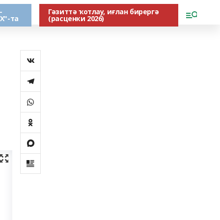
-
Гәзиттә ҡотлау, иғлан бирергә
Х"-та
(расценки 2026)