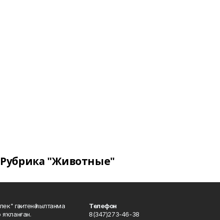
Рубрика "Животные"
шлек" гәзитенә һылтанма
Телефон
р яҡланған.
8(347)273-46-38