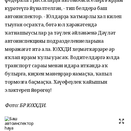
күрһәтеүгә йүнәлтелгән, - тип белдерә баш
автоинспектор. - Юлдарҙа ҡатмарлы хәл килеп
тыуған осраҡта, бөтә юл хәрәкәтендә
ҡатнашыусылар ҙа тәүлек әйләнәһенә Дәүләт
автоинспекцияһы подразделениеларына
мөрәжәғәт итә ала. ЮХХДИ хеҙмәткәрҙәре һәр
яҡлап ярҙам ҡулы һуҙасаҡ. Водителдәргә юлда
транспорт сараһы менән идара иткәндә һаҡ
булырға, киҫкен маневрҙар яһамаҫҡа, ҡапыл
тормозға баҫмаҫҡа. Хәүефһеҙлек ҡайышын
эләктереп йөрөгөҙ!
Фото: БР ЮХХДИ.