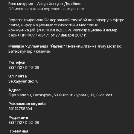
Баш мөхәррир - Артур Хәсән улы Дәүләтбәков
Об использовании персональных данных
Зарегистрировано Федеральной службой по надзору в сфере
связи, информационных технологий и массовых
коммуникаций (РОСКОМНАДЗОР). Регистрационный номер:
серия ПИ ФС77-68471 от 27 января 2017 г.
Мәҡәләләрҙе ҡулланғанда "Йәшлек" гәзитенә һылтанма яһау мотлаҡ.
Бөтә хоҡуҡтар яҡланған.
Телефон
8(347)273-46-38
Эл. почта
ye02@yandex.ru
Адрес
Өфө ҡалаһы, Октябрҙең 50 йыллығы урамы, 13, 8-се ҡат
Рекламная служба
89174755304
Редакция
8(347)273-52-08
Приемная