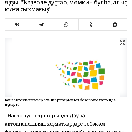
яҙҙы: "Ҡәҙерле дуҫтар, мөмкин булһа, алыҫ
юлға сыҡмағыҙ".
Баш автоинспектор һауа шарттарының боҙолоуы хаҡында
иҫкәртә
- Насар һауа шарттарында Дәүләт
автоинспекцияһы хеҙмәткәрҙәре төбәк һәм
федераль трассаларҙа автомобилселәргә ярҙам