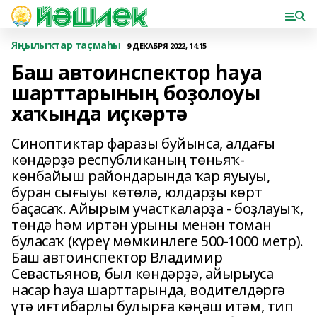
Яңылыҡтар таҫмаһы
9 ДЕКАБРЯ 2022, 14:15
Баш автоинспектор һауа
шарттарының боҙолоуы
хаҡында иҫкәртә
Синоптиктар фаразы буйынса, алдағы
көндәрҙә республиканың төньяҡ-
көнбайыш райондарында ҡар яуыуы,
буран сығыуы көтөлә, юлдарҙы көрт
баҫасаҡ. Айырым участкаларҙа - боҙлауыҡ,
төндә һәм иртән урыны менән томан
буласаҡ (күреү мөмкинлеге 500-1000 метр).
Баш автоинспектор Владимир
Севастьянов, был көндәрҙә, айырыуса
насар һауа шарттарында, водителдәргә
үтә иғтибарлы булырға кәңәш итәм, тип