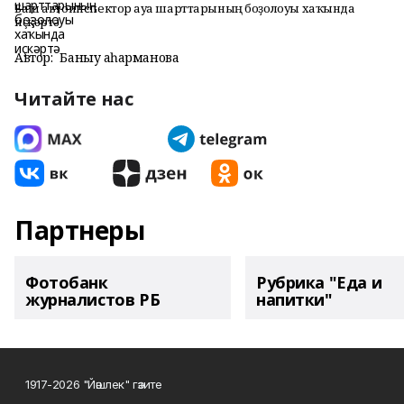
Баш автоинспектор һауа шарттарының боҙолоуы хаҡында
иҫкәртә
Автор:
Баныу Ҡаһарманова
Читайте нас
Партнеры
Фотобанк
Рубрика "Еда и
журналистов РБ
напитки"
1917-2026 "Йәшлек" гәзите