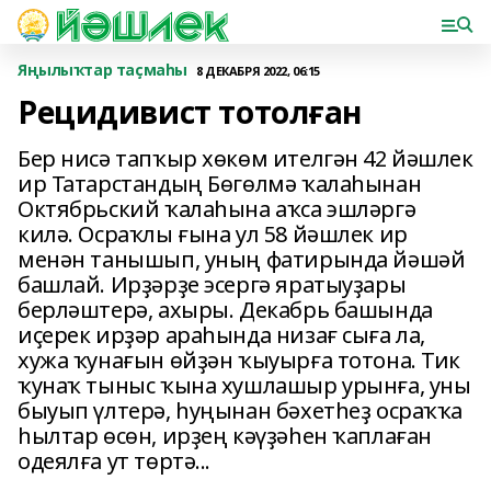
Яңылыҡтар таҫмаһы
8 ДЕКАБРЯ 2022, 06:15
Рецидивист тотолған
Бер нисә тапҡыр хөкөм ителгән 42 йәшлек
ир Татарстандың Бөгөлмә ҡалаһынан
Октябрьский ҡалаһына аҡса эшләргә
килә. Осраҡлы ғына ул 58 йәшлек ир
менән танышып, уның фатирында йәшәй
башлай. Ирҙәрҙе эсергә яратыуҙары
берләштерә, ахыры. Декабрь башында
иҫерек ирҙәр араһында низағ сыға ла,
хужа ҡунағын өйҙән ҡыуырға тотона. Тик
ҡунаҡ тыныс ҡына хушлашыр урынға, уны
быуып үлтерә, һуңынан бәхетһеҙ осраҡҡа
һылтар өсөн, ирҙең кәүҙәһен ҡаплаған
одеялға ут төртә...