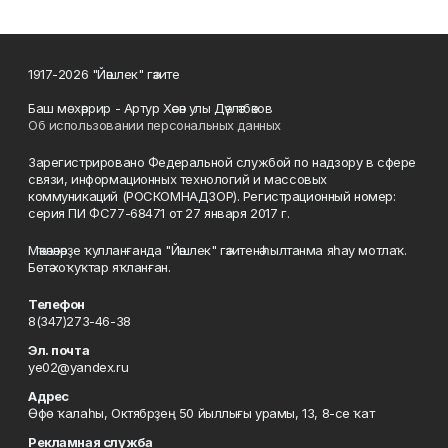
1917-2026 "Йәшлек" гәзите
Баш мөхәррир - Артур Хәсән улы Дәүләтбәков
Об использовании персональных данных
Зарегистрировано Федеральной службой по надзору в сфере
связи, информационных технологий и массовых
коммуникаций (РОСКОМНАДЗОР). Регистрационный номер:
серия ПИ ФС77-68471 от 27 января 2017 г.
Мәҡәләләрҙе ҡулланғанда "Йәшлек" гәзитенә һылтанма яһау мотлаҡ.
Бөтә хоҡуҡтар яҡланған.
Телефон
8(347)273-46-38
Эл. почта
ye02@yandex.ru
Адрес
Өфө ҡалаһы, Октябрҙең 50 йыллығы урамы, 13, 8-се ҡат
Рекламная служба