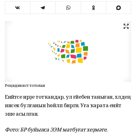
Рецидивист тотолған
Енәйәтсе ирҙе тотҡандар, ул ғәйебен таныған, хәлдең
нисек булғанын һөйләп биргән. Уға ҡарата енәйәт
эше асылған.
Фото: БР буйынса ЭЭМ матбуғат хеҙмәте.