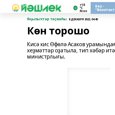
+18
Беҙ -
°С
"Вконтакт
Ясно
Яңылыҡтар таҫмаһы
8 ДЕКАБРЯ 2022, 04:40
Көн торошо
Кисә кис Өфөлә Асаков урамында
хеҙмәттәр оҙатыла, тип хәбәр и
министрлығы.