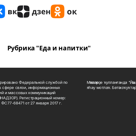
Рубрика "Еда и напитки"
рировано Федеральной службой по
Мәҡәләләрҙе ҡулланғанда "Йә
в сфере связи, информационных
яһау мотлаҡ. Бөтә хоҡуҡта
ий и массовых коммуникаций
НАДЗОР). Регистрационный номер:
 ФС77-68471 от 27 января 2017 г.