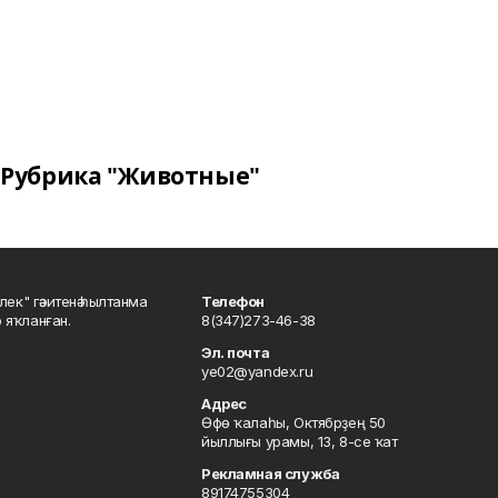
Рубрика "Животные"
шлек" гәзитенә һылтанма
Телефон
р яҡланған.
8(347)273-46-38
Эл. почта
ye02@yandex.ru
Адрес
Өфө ҡалаһы, Октябрҙең 50
йыллығы урамы, 13, 8-се ҡат
Рекламная служба
89174755304