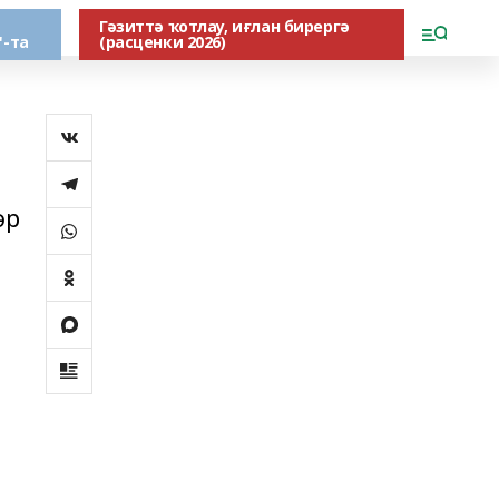
Гәзиттә ҡотлау, иғлан бирергә
"-та
(расценки 2026)
әр