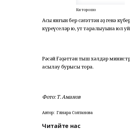
Көн торошо
Асыҡ янғын бер сәғәттән әҙ генә күб
күреүселәр юҡ, ут таралыуына юл ҡу
Рәсәй Ғәҙәттән тыш хәлдәр минист
асыҡлау бурысы тора.
Фото: Т. Аманов
Автор:
Гөлнара Солтанова
Читайте нас