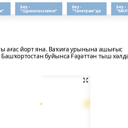
Беҙ -
Беҙ -
Беҙ -
е"
"Одноклассники"
"Телеграм"да
"МАХ
ғы ағас йорт яна. Ваҡиға урынына ашығыс
тә Башҡортостан буйынса Ғәҙәттән тыш хәлд