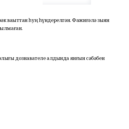
ерәк ваҡыттан һуң һүндерелгән. Фажиғәлә зыян
йылмаған.
рлығы дознавателе алдында янғын сәбәбен