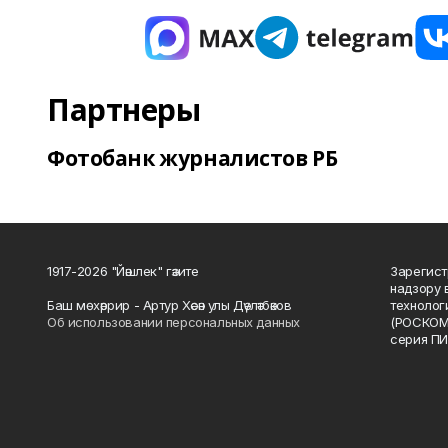
Партнеры
Фотобанк журналистов РБ
1917-2026 "Йәшлек" гәзите
Зарегист
надзору 
Баш мөхәррир - Артур Хәсән улы Дәүләтбәков
технолог
Об использовании персональных данных
(РОСКОМ
серия ПИ