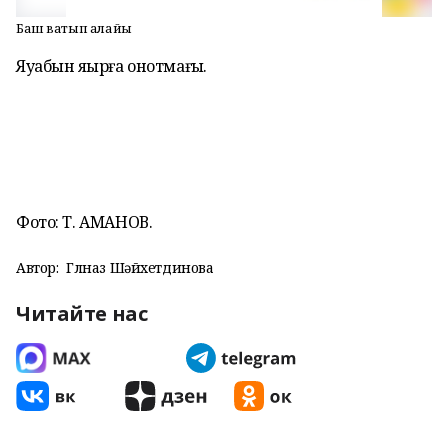
Баш ватып алайыҡ
Яуабын яҙырға онотмағыҙ.
Фото: Т. АМАНОВ.
Автор:
Гөлназ Шәйхетдинова
Читайте нас