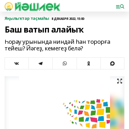
Яңылыҡтар таҫмаһы
8 ДЕКАБРЯ 2022, 15:00
Баш ватып алайыҡ
Һорау урынында ниндәй һан торорға
тейеш? Йәгеҙ, кемегеҙ белә?