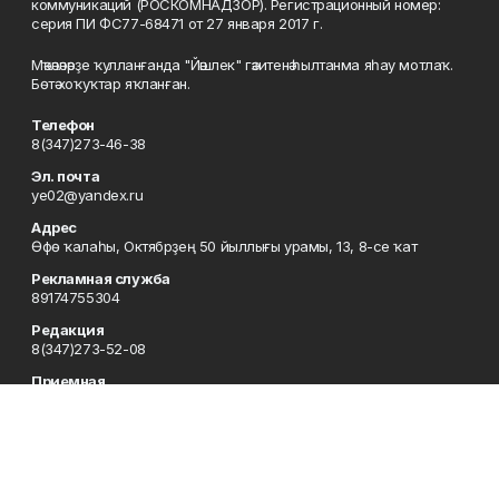
коммуникаций (РОСКОМНАДЗОР). Регистрационный номер:
серия ПИ ФС77-68471 от 27 января 2017 г.
Мәҡәләләрҙе ҡулланғанда "Йәшлек" гәзитенә һылтанма яһау мотлаҡ.
Бөтә хоҡуҡтар яҡланған.
Телефон
8(347)273-46-38
Эл. почта
ye02@yandex.ru
Адрес
Өфө ҡалаһы, Октябрҙең 50 йыллығы урамы, 13, 8-се ҡат
Рекламная служба
89174755304
Редакция
8(347)273-52-08
Приемная
8(347)273-46-38
Сотрудничество
8(347)273-56-45