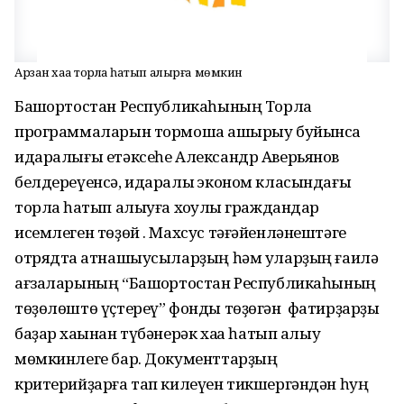
Арзан хаҡҡа торлаҡ һатып алырға мөмкин
Башҡортостан Республикаһының Торлаҡ
программаларын тормошҡа ашырыу буйынса
идаралығы етәксеһе Александр Аверьянов
белдереүенсә, идаралыҡ эконом класындағы
торлаҡ һатып алыуға хоҡуҡлы граждандар
исемлеген төҙөй . Махсус тәғәйенләнештәге
отрядта ҡатнашыусыларҙың һәм уларҙың ғаилә
ағзаларының “Башҡортостан Республикаһының
төҙөлөштө үҫтереү” фонды төҙөгән фатирҙарҙы
баҙар хаҡынан түбәнерәк хаҡҡа һатып алыу
мөмкинлеге бар. Документтарҙың
критерийҙарға тап килеүен тикшергәндән һуң