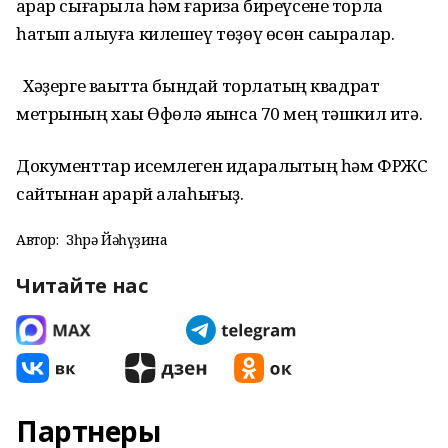
ҡарар сығарыла һәм ғариза биреүсене торлаҡ
һатып алыуға килешеү төҙөү өсөн саҡыралар.
Хәҙерге ваҡытта бындай торлаҡтың квадрат
метрының хаҡы Өфөлә яҡынса 70 мең тәшкил итә.
Документтар исемлеген идаралыҡтың һәм ФРЖС
сайтынан ҡарарй алаһығыҙ.
Автор:
Зөһрә Йәһүҙина
Читайте нас
Партнеры