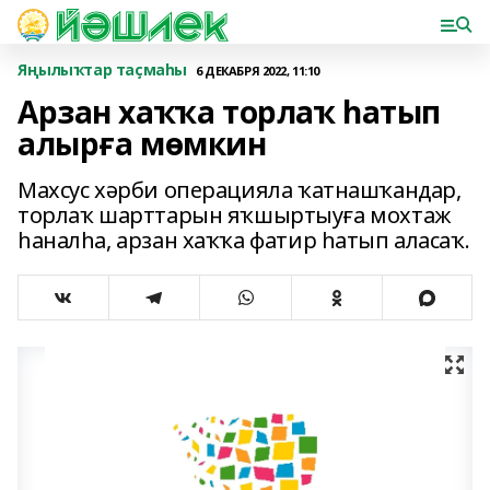
Яңылыҡтар таҫмаһы
6 ДЕКАБРЯ 2022, 11:10
Арзан хаҡҡа торлаҡ һатып
алырға мөмкин
Махсус хәрби операцияла ҡатнашҡандар,
торлаҡ шарттарын яҡшыртыуға мохтаж
һаналһа, арзан хаҡҡа фатир һатып аласаҡ.