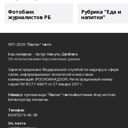
Фотобанк
Рубрика "Еда и
журналистов РБ
напитки"
1917-2026 "Йәшлек" гәзите
Баш мөхәррир - Артур Хәсән улы Дәүләтбәков
Об использовании персональных данных
Зарегистрировано Федеральной службой по надзору в сфере
связи, информационных технологий и массовых
коммуникаций (РОСКОМНАДЗОР). Регистрационный номер:
серия ПИ ФС77-68471 от 27 января 2017 г.
Мәҡәләләрҙе ҡулланғанда "Йәшлек" гәзитенә һылтанма яһау мотлаҡ.
Бөтә хоҡуҡтар яҡланған.
Телефон
8(347)273-46-38
Эл. почта
ye02@yandex.ru