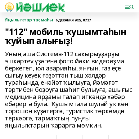
Яңылыҡтар таҫмаһы
6 ДЕКАБРЯ 2022, 07:27
"112" мобиль ҡушымтаһын
ҡуйып алығыҙ!
Уның аша Система-112 саҡырыуҙарҙы
эшкәртеү үҙәгенә фото йәки видеояҙма
беркетеп, юл аварияһы, янғын, газ еҫе
сығыу кеүек ғәҙәттән тыш хәлдәр
тураһында, енәйәт ҡылыуға, йәмәғәт
тәртибен боҙоуға шаһит булыуға, ашығыс
медицина ярҙамы талап иткәндә хәбәр
ебәрергә була. Ҡушымтала шулай уҡ көн
торошон күҙәтергә, туристик төркөмдө
теркәргә, тармаҡтың һуңғы
яңылыҡтарын ҡарарға мөмкин.