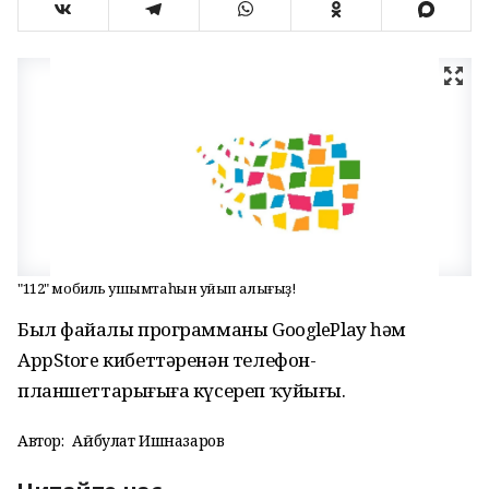
"112" мобиль ҡушымтаһын ҡуйып алығыҙ!
Был файҙалы программаны GooglePlay һәм
AppStore кибеттәренән телефон-
планшеттарығыҙға күсереп ҡуйығыҙ.
Автор:
Айбулат Ишназаров