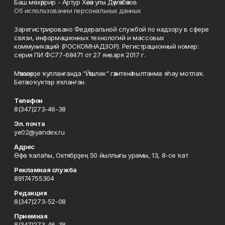
Баш мөхәррир - Артур Хәсән улы Дәүләтбәков
Об использовании персональных данных
Зарегистрировано Федеральной службой по надзору в сфере
связи, информационных технологий и массовых
коммуникаций (РОСКОМНАДЗОР). Регистрационный номер:
серия ПИ ФС77-68471 от 27 января 2017 г.
Мәҡәләләрҙе ҡулланғанда "Йәшлек" гәзитенә һылтанма яһау мотлаҡ.
Бөтә хоҡуҡтар яҡланған.
Телефон
8(347)273-46-38
Эл. почта
ye02@yandex.ru
Адрес
Өфө ҡалаһы, Октябрҙең 50 йыллығы урамы, 13, 8-се ҡат
Рекламная служба
89174755304
Редакция
8(347)273-52-08
Приемная
8(347)273-46-38