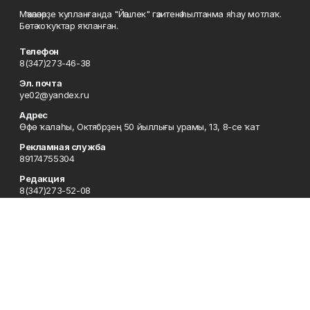
Мәҡәләләрҙе ҡулланғанда "Йәшлек" гәзитенә һылтанма яһау мотлаҡ.
Бөтә хоҡуҡтар яҡланған.
Телефон
8(347)273-46-38
Эл. почта
ye02@yandex.ru
Адрес
Өфө ҡалаһы, Октябрҙең 50 йыллығы урамы, 13, 8-се ҡат
Рекламная служба
89174755304
Редакция
8(347)273-52-08
Приемная
8(347)273-46-38
Сотрудничество
8(347)273-56-45