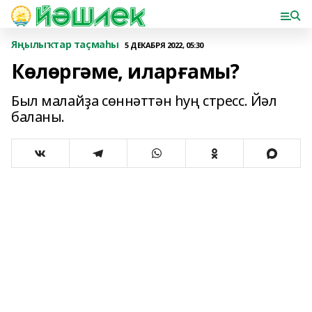
Яңылыҡтар таҫмаһы
5 ДЕКАБРЯ 2022, 05:30
Көлөргәме, иларғамы?
Был малайҙа сөннәттән һуң стресс. Йәл
баланы.