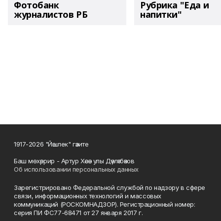
Фотобанк
Рубрика "Еда и
журналистов РБ
напитки"
1917-2026 "Йәшлек" гәзите
Баш мөхәррир - Артур Хәсән улы Дәүләтбәков
Об использовании персональных данных
Зарегистрировано Федеральной службой по надзору в сфере
связи, информационных технологий и массовых
коммуникаций (РОСКОМНАДЗОР). Регистрационный номер:
серия ПИ ФС77-68471 от 27 января 2017 г.