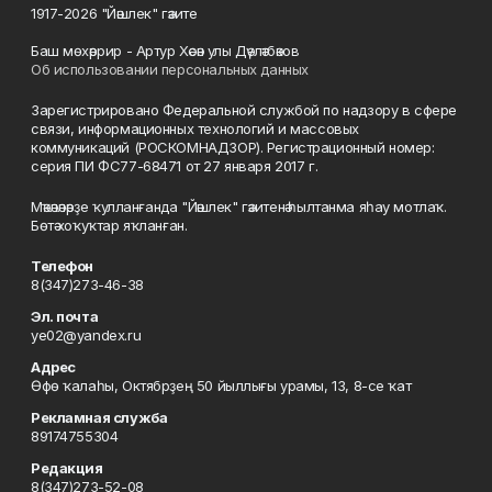
1917-2026 "Йәшлек" гәзите
Баш мөхәррир - Артур Хәсән улы Дәүләтбәков
Об использовании персональных данных
Зарегистрировано Федеральной службой по надзору в сфере
связи, информационных технологий и массовых
коммуникаций (РОСКОМНАДЗОР). Регистрационный номер:
серия ПИ ФС77-68471 от 27 января 2017 г.
Мәҡәләләрҙе ҡулланғанда "Йәшлек" гәзитенә һылтанма яһау мотлаҡ.
Бөтә хоҡуҡтар яҡланған.
Телефон
8(347)273-46-38
Эл. почта
ye02@yandex.ru
Адрес
Өфө ҡалаһы, Октябрҙең 50 йыллығы урамы, 13, 8-се ҡат
Рекламная служба
89174755304
Редакция
8(347)273-52-08