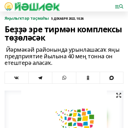
Яңылыҡтар таҫмаһы
5 ДЕКАБРЯ 2022, 10:26
Беҙҙә эре тирмән комплексы
төҙөләсәк
Йәрмәкәй районында урынлашасаҡ яңы
предприятие йылына 40 мең тонна он
етештерә аласаҡ.