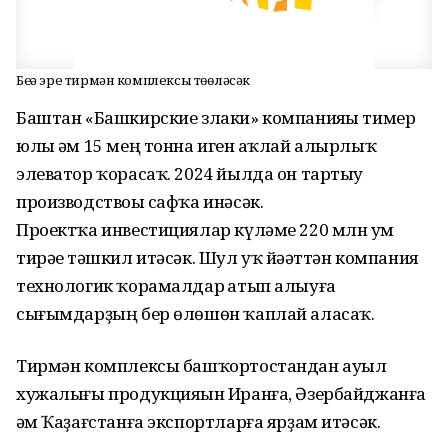
Беҙҙә эре тирмән комплексы төҙөләсәк
Баштан «Башкирские злаки» компанияһы тимер
юлы һәм 15 мең тонна иген һаҡлай алырлыҡ
элеватор ҡорасаҡ. 2024 йылда он тартыу
производствоһы сафҡа инәсәк.
Проектҡа инвестициялар күләме 220 млн һум
тирәһе тәшкил итәсәк. Шул уҡ йәһәттән компания
технологик ҡорамалдар һатып алыуға
сығымдарҙың бер өлөшөн ҡаплай аласаҡ.
Тирмән комплексы башҡортостандан ауыл
хужалығы продукцияһын Иранға, Әзербайджанға
һәм Ҡаҙағстанға экспортларға ярҙам итәсәк.