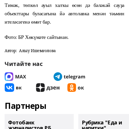
Тимәк, төпкөл ауыл халҡы өсөн дә бәләкәй сауҙа
объекттары буласағына йә автолавка менән тәьмин
ителәсәгенә өмөт бар.
Фото: БР Хөкүмәте сайтынан.
Автор:
Алһыу Ишемғолова
Читайте нас
Партнеры
Фотобанк
Рубрика "Еда и
журналистов РБ
напитки"