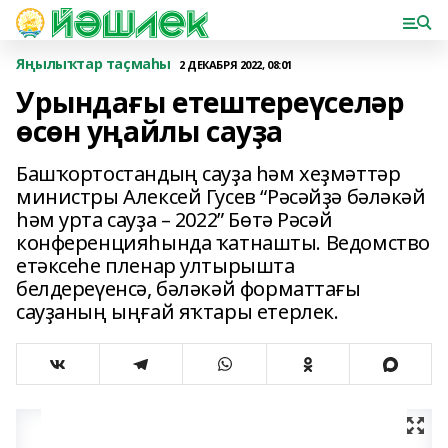
Яңылыҡтар таҫмаһы
2 ДЕКАБРЯ 2022, 08:01
Урындағы етештереүселәр
өсөн уңайлы сауҙа
Башҡортостандың сауҙа һәм хеҙмәттәр
министры Алексей Гусев “Рәсәйҙә бәләкәй
һәм урта сауҙа – 2022” Бөтә Рәсәй
конференцияһында ҡатнашты. Ведомство
етәксеһе пленар ултырышта
белдереүенсә, бәләкәй форматтағы
сауҙаның ыңғай яҡтары етерлек.