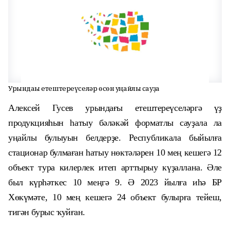
Урындағы етештереүселәр өсөн уңайлы сауҙа
Алексей Гусев урындағы етештереүселәргә үҙ
продукцияһын һатыу бәләкәй форматлы сауҙала ла
уңайлы булыуын белдерҙе. Республикала быйылға
стационар булмаған һатыу нөктәләрен 10 мең кешегә 12
объект тура килерлек итеп арттырыу күҙаллана. Әле
был күрһәткес 10 меңгә 9. Ә 2023 йылға иһә БР
Хөкүмәте, 10 мең кешегә 24 объект булырға тейеш,
тигән бурыс ҡуйған.