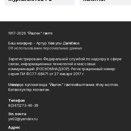
1917-2026 "Йәшлек" гәзите
Баш мөхәррир - Артур Хәсән улы Дәүләтбәков
Об использовании персональных данных
Зарегистрировано Федеральной службой по надзору в сфере
связи, информационных технологий и массовых
коммуникаций (РОСКОМНАДЗОР). Регистрационный номер:
серия ПИ ФС77-68471 от 27 января 2017 г.
Мәҡәләләрҙе ҡулланғанда "Йәшлек" гәзитенә һылтанма яһау мотлаҡ.
Бөтә хоҡуҡтар яҡланған.
Телефон
8(347)273-46-38
Эл. почта
ye02@yandex.ru
Адрес