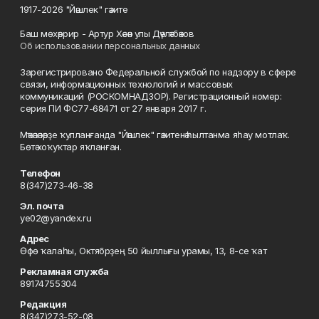
1917-2026 "Йәшлек" гәзите
Баш мөхәррир - Артур Хәсән улы Дәүләтбәков
Об использовании персональных данных
Зарегистрировано Федеральной службой по надзору в сфере
связи, информационных технологий и массовых
коммуникаций (РОСКОМНАДЗОР). Регистрационный номер:
серия ПИ ФС77-68471 от 27 января 2017 г.
Мәҡәләләрҙе ҡулланғанда "Йәшлек" гәзитенә һылтанма яһау мотлаҡ.
Бөтә хоҡуҡтар яҡланған.
Телефон
8(347)273-46-38
Эл. почта
ye02@yandex.ru
Адрес
Өфө ҡалаһы, Октябрҙең 50 йыллығы урамы, 13, 8-се ҡат
Рекламная служба
89174755304
Редакция
8(347)273-52-08