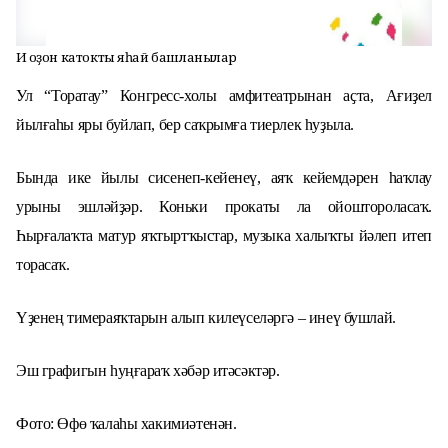
Иң оҙон катокты яһай башланылар
Ул “Торатау” Конгресс-холы амфитеатрынан аҫта, Ағиҙел
йылғаһы яры буйлап, бер саҡрымға тиерлек һуҙыла.
Бында ике йылы сисенеп-кейенеү, аяҡ кейемдәрен һаҡлау
урыны эшләйҙәр. Коньки прокаты ла ойоштороласаҡ.
Һырғалаҡта матур яҡтыртҡыстар, музыка халыҡты йәлеп итеп
торасаҡ.
Үҙенең тимераяҡтарын алып килеүселәргә – инеү бушлай.
Эш графигын һуңғараҡ хәбәр итәсәктәр.
Фото: Өфө ҡалаһы хакимиәтенән.