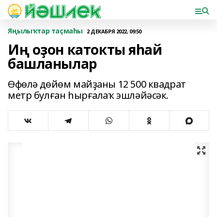
Яңылыҡтар таҫмаһы
2 ДЕКАБРЯ 2022, 09:50
Иң оҙон катокты яһай
башланылар
Өфөлә дөйөм майҙаны 12 500 квадрат
метр булған һырғалаҡ эшләйәсәк.