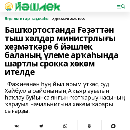
Яңылыҡтар таҫмаһы
2 ДЕКАБРЯ 2022, 10:25
Башҡортостанда Ғәҙәттән
тыш хәлдәр министрлығы
хеҙмәткәре 6 йәшлек
баланың үлеме арҡаһында
шартлы срокка хөкөм
ителде
Фажиғәнән һуң йыл ярым үткәс, суд
Хәйбулла районының Аҡъяр ауылын
һаҡлау буйынса янғын-ҡотҡарыу часының
ҡарауыл начальнигына хөкөм ҡарары
сығарҙы.