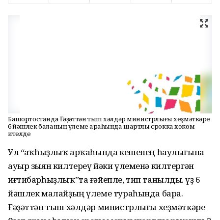
Башҡортостанда Ғәҙәттән тыш хәлдәр министрлығы хеҙмәткәре
6 йәшлек баланың үлеме арҡаһында шартлы срокка хөкөм
ителде
Ул “Һаҡһыҙлыҡ арҡаһында кешенең һаулығына
ауыр зыян килтереү йәки үлеменә килтергән
иғтибарһыҙлыҡ”та ғәйепле, тип танылды. Һүҙ 6
йәшлек малайҙың үлеме тураһында бара.
Ғәҙәттән тыш хәлдәр министрлығы хеҙмәткәре