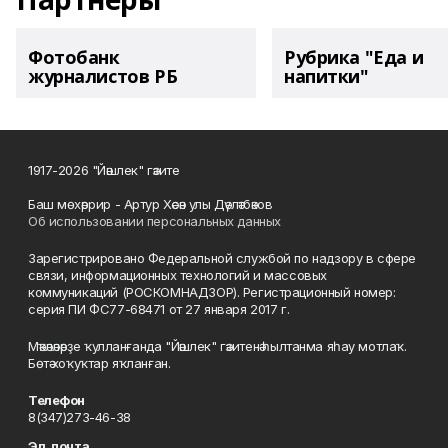
Фотобанк
Рубрика "Еда и
журналистов РБ
напитки"
1917-2026 "Йәшлек" гәзите
Баш мөхәррир - Артур Хәсән улы Дәүләтбәков
Об использовании персональных данных
Зарегистрировано Федеральной службой по надзору в сфере
связи, информационных технологий и массовых
коммуникаций (РОСКОМНАДЗОР). Регистрационный номер:
серия ПИ ФС77-68471 от 27 января 2017 г.
Мәҡәләләрҙе ҡулланғанда "Йәшлек" гәзитенә һылтанма яһау мотлаҡ.
Бөтә хоҡуҡтар яҡланған.
Телефон
8(347)273-46-38
Эл. почта