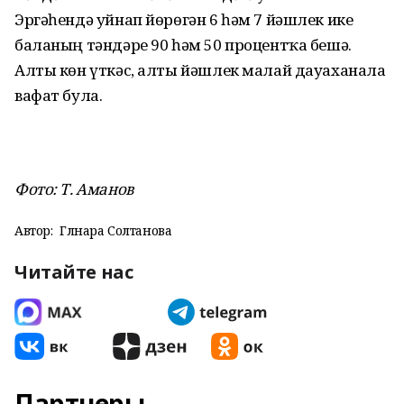
Эргәһендә уйнап йөрөгән 6 һәм 7 йәшлек ике
баланың тәндәре 90 һәм 50 процентҡа бешә.
Алты көн үткәс, алты йәшлек малай дауаханала
вафат була.
Фото: Т. Аманов
Автор:
Гөлнара Солтанова
Читайте нас
Партнеры