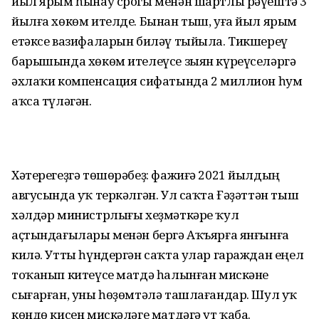
йыл ярым һынау срогы менән шартлы рәүештә 3
йылға хөкөм ителде. Бынан тыш, уға йыл ярым
етәксе вазифаларын биләү тыйыла. Тикшереү
барышында хөкөм ителеүсе зыян күреүселәргә
әхлаҡи компенсация сифатында 2 миллион һум
аҡса түләгән.
Хәтерегеҙгә төшөрәбеҙ: фажиғә 2021 йылдың
авгусында уҡ теркәлгән. Ул саҡта Ғәҙәттән тыш
хәлдәр министрлығы хеҙмәткәре ҡул
аҫтындағылары менән бергә Аҡъярға янғынға
килә. Утты һүндергән саҡта улар гараждан еңел
тоҡанып китеүсе матдә һалынған мискәне
сығарған, уны һөҙөмтәлә ташлағандар. Шул уҡ
көндө кисен мискәләге матдәгә ут ҡаба.