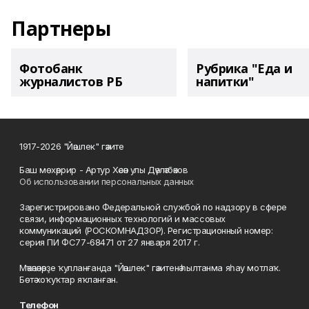
Партнеры
Фотобанк
Рубрика "Еда и
журналистов РБ
напитки"
1917-2026 "Йәшлек" гәзите
Баш мөхәррир - Артур Хәсән улы Дәүләтбәков
Об использовании персональных данных
Зарегистрировано Федеральной службой по надзору в сфере
связи, информационных технологий и массовых
коммуникаций (РОСКОМНАДЗОР). Регистрационный номер:
серия ПИ ФС77-68471 от 27 января 2017 г.
Мәҡәләләрҙе ҡулланғанда "Йәшлек" гәзитенә һылтанма яһау мотлаҡ.
Бөтә хоҡуҡтар яҡланған.
Телефон