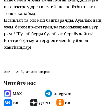
изгелектәре үҙҙәренә икеләтә әйләнеп ҡайтһын тигән
теләк тә ҡалабыҙ.
Ысынлап та, изге эш башҡаралды. Ауылымдың
әүҙем, берҙәм ир-егеттәренә, ҡатын-ҡыҙҙарына ҙур
рәхмәт! Шулай берҙәм булайыҡ, бергә булайыҡ!
Егеттәребеҙ тыуған ерҙәренә имен-һау әйләнеп
ҡайтһындар!
Автор:
Айбулат Ишназаров
Читайте нас