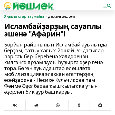
Яңылыҡтар таҫмаһы
1 ДЕКАБРЯ 2022, 09:15
Исламбайҙарҙың сауаплы
эшенә "Афарин"!
Бөрйән районының Исламбай ауылында
берҙәм, татыу халыҡ йәшәй. Ундағылар
һәр саҡ бер-береһенә хәлдәренән
килгәнсә ярҙам ҡулы һуҙырға әҙер генә
тора. Бөгөн ауылдаштар өлөшләтә
мобилизацияға эләккән егеттәрҙең
әсәйҙәренә - Нәсихә Кульчикова һәм
Фәимә Әҙелбаева ҡышҡылыҡҡа утын
әҙерләп бик ҙур башҡарҙы.