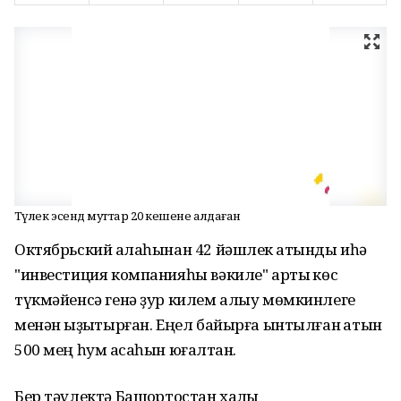
Тәүлек эсендә муттар 20 кешене алдаған
Октябрьский ҡалаһынан 42 йәшлек ҡатынды иһә
"инвестиция компанияһы вәкиле" артыҡ көс
түкмәйенсә генә ҙур килем алыу мөмкинлеге
менән ҡыҙыҡтырған. Еңел байырға ынтылған ҡатын
500 мең һум аҡсаһын юғалтҡан.
Бер тәүлектә Башҡортостан халҡы