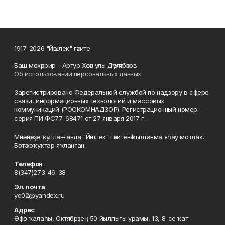
1917-2026 "Йәшлек" гәзите
Баш мөхәррир - Артур Хәсән улы Дәүләтбәков
Об использовании персональных данных
Зарегистрировано Федеральной службой по надзору в сфере
связи, информационных технологий и массовых
коммуникаций (РОСКОМНАДЗОР). Регистрационный номер:
серия ПИ ФС77-68471 от 27 января 2017 г.
Мәҡәләләрҙе ҡулланғанда "Йәшлек" гәзитенә һылтанма яһау мотлаҡ.
Бөтә хоҡуҡтар яҡланған.
Телефон
8(347)273-46-38
Эл. почта
ye02@yandex.ru
Адрес
Өфө ҡалаһы, Октябрҙең 50 йыллығы урамы, 13, 8-се ҡат