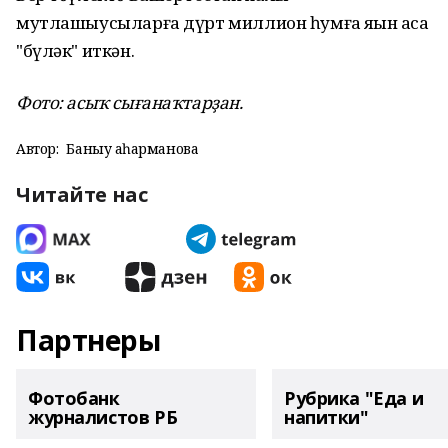
мутлашыусыларға дүрт миллион һумға яҡын аҡса
"бүләк" иткән.
Фото: асыҡ сығанаҡтарҙан.
Автор:
Баныу Ҡаһарманова
Читайте нас
Партнеры
Фотобанк
Рубрика "Еда и
журналистов РБ
напитки"