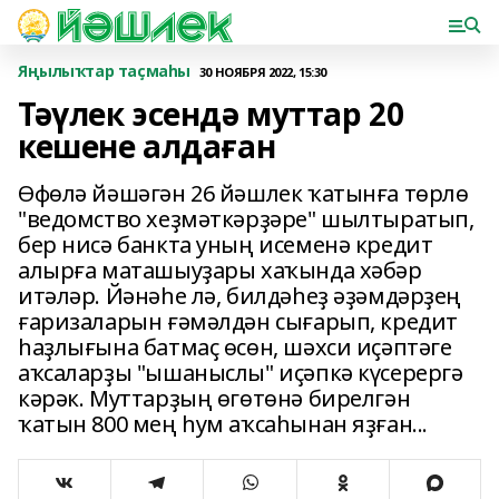
Яңылыҡтар таҫмаһы
30 НОЯБРЯ 2022, 15:30
Тәүлек эсендә муттар 20
кешене алдаған
Өфөлә йәшәгән 26 йәшлек ҡатынға төрлө
"ведомство хеҙмәткәрҙәре" шылтыратып,
бер нисә банкта уның исеменә кредит
алырға маташыуҙары хаҡында хәбәр
итәләр. Йәнәһе лә, билдәһеҙ әҙәмдәрҙең
ғаризаларын ғәмәлдән сығарып, кредит
һаҙлығына батмаҫ өсөн, шәхси иҫәптәге
аҡсаларҙы "ышаныслы" иҫәпкә күсерергә
кәрәк. Муттарҙың өгөтөнә бирелгән
ҡатын 800 мең һум аҡсаһынан яҙған...