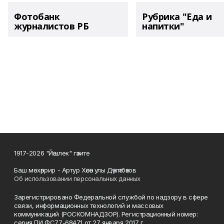
Фотобанк
Рубрика "Еда и
журналистов РБ
напитки"
1917-2026 "Йәшлек" гәзите
Баш мөхәррир - Артур Хәсән улы Дәүләтбәков
Об использовании персональных данных
Зарегистрировано Федеральной службой по надзору в сфере
связи, информационных технологий и массовых
коммуникаций (РОСКОМНАДЗОР). Регистрационный номер:
серия ПИ ФС77-68471 от 27 января 2017 г.