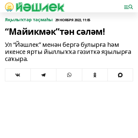
Яңылыҡтар таҫмаһы
29 НОЯБРЯ 2022, 11:05
“Майикмәк”тән сәләм!
Ул “Йәшлек” менән бергә булырға һәм
икенсе ярты йыллыҡҡа гәзиткә яҙылырға
саҡыра.