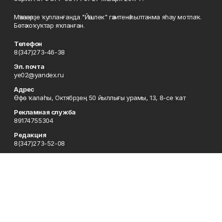
Мәҡәләләрҙе ҡулланғанда "Йәшлек" гәзитенә һылтанма яһау мотлаҡ.
Бөтә хоҡуҡтар яҡланған.
Телефон
8(347)273-46-38
Эл. почта
ye02@yandex.ru
Адрес
Өфө ҡалаһы, Октябрҙең 50 йыллығы урамы, 13, 8-се ҡат
Рекламная служба
89174755304
Редакция
8(347)273-52-08
Приемная
8(347)273-46-38
Сотрудничество
8(347)273-56-45