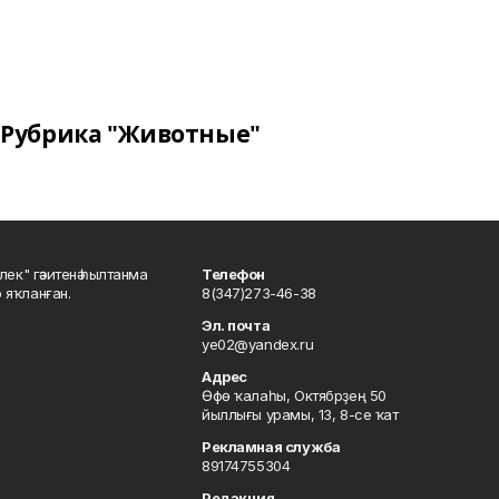
Рубрика "Животные"
шлек" гәзитенә һылтанма
Телефон
р яҡланған.
8(347)273-46-38
Эл. почта
ye02@yandex.ru
Адрес
Өфө ҡалаһы, Октябрҙең 50
йыллығы урамы, 13, 8-се ҡат
Рекламная служба
89174755304
Редакция