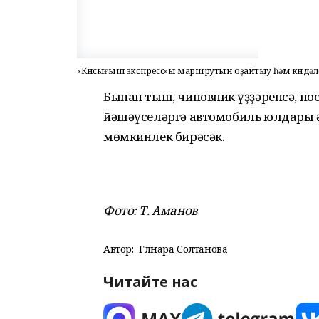
«Көнсығыш экспресс»ы маршрутын оҙайтыу һәм көндәл
Бынан тыш, чиновник һүҙҙәренсә, по
йәшәүселәргә автомобиль юлдары һ
мөмкинлек бирәсәк.
Фото: Т. Аманов
Автор:
Гөлнара Солтанова
Читайте нас