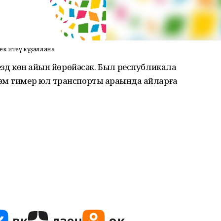
ек итеү күҙаллана
езд көн һайын йөрөйәсәк. Был республикала
әм тимер юл транспорты араһында һайларға