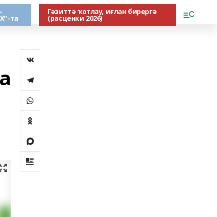
-
Гәзиттә ҡотлау, иғлан бирергә
Х"-та
(расценки 2026)
а