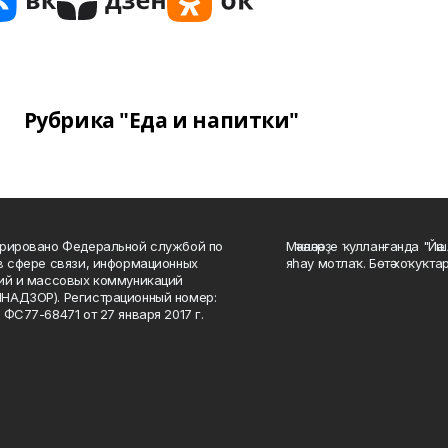
Рубрика "Еда и напитки"
рировано Федеральной службой по
Мәҡәләләрҙе ҡулланғанда "Йә
в сфере связи, информационных
яһау мотлаҡ. Бөтә хоҡуҡта
ий и массовых коммуникаций
НАДЗОР). Регистрационный номер:
 ФС77-68471 от 27 января 2017 г.