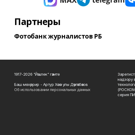
Партнеры
Фотобанк журналистов РБ
1917-2026 "Йәшлек" гәзите
Зарегист
надзору 
Баш мөхәррир - Артур Хәсән улы Дәүләтбәков
технолог
Об использовании персональных данных
(РОСКОМ
серия ПИ