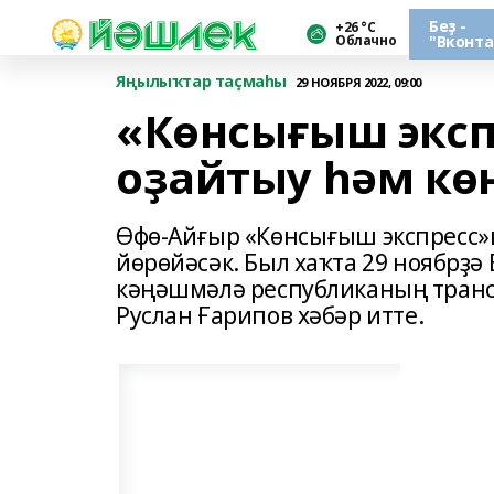
Беҙ -
+26 °С
Облачно
"Вконта
Яңылыҡтар таҫмаһы
29 НОЯБРЯ 2022, 09:00
«Көнсығыш экс
оҙайтыу һәм кө
Өфө-Айғыр «Көнсығыш экспресс»
йөрөйәсәк. Был хаҡта 29 ноябрҙ
кәңәшмәлә республиканың тран
Руслан Ғарипов хәбәр итте.