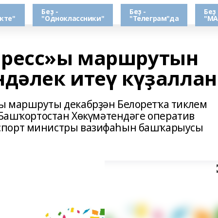
Беҙ -
Беҙ -
Беҙ 
кте"
"Одноклассники"
"Телеграм"да
"МА
пресс»ы маршрутын
ндәлек итеү күҙаллан
ы маршруты декабрҙән Белоретҡа тиклем
ә Башҡортостан Хөкүмәтендәге оператив
спорт министры вазифаһын башҡарыусы