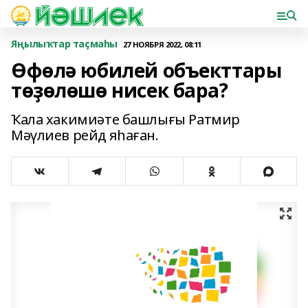
Яңылыҡтар таҫмаһы
27 НОЯБРЯ 2022, 08:11
Өфөлә юбилей объекттары
төҙөлөшө нисек бара?
Ҡала хакимиәте башлығы Ратмир
Мәүлиев рейд яһаған.