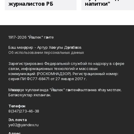
журналистов РБ
напитки"
1917-2026 "Йәшлек" гәзите
Баш мөхәррир - Артур Хәсән улы Дәүләтбәков
Об использовании персональных данных
Зарегистрировано Федеральной службой по надзору в сфере
связи, информационных технологий и массовых
коммуникаций (РОСКОМНАДЗОР). Регистрационный номер:
серия ПИ ФС77-68471 от 27 января 2017 г.
Мәҡәләләрҙе ҡулланғанда "Йәшлек" гәзитенә һылтанма яһау мотлаҡ.
Бөтә хоҡуҡтар яҡланған.
Телефон
8(347)273-46-38
Эл. почта
ye02@yandex.ru
Адрес