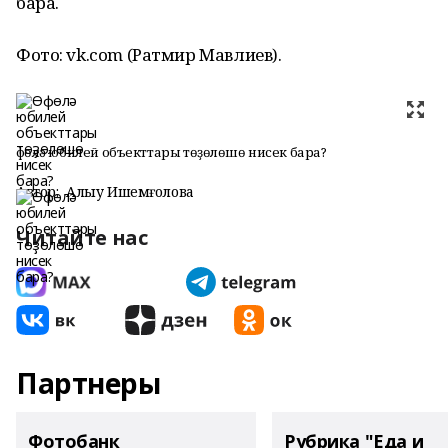
бара.
Фото: vk.com (Ратмир Мавлиев).
Өфөлә юбилей объекттары төҙөлөшө нисек бара?
Автор:
Алһыу Ишемғолова
Читайте нас
Партнеры
Фотобанк
Рубрика "Еда и