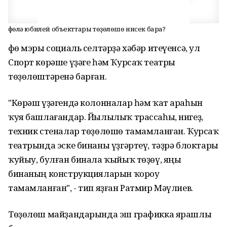
Өфөлә юбилей объекттары төҙөлөшө нисек бара?
Өфө мэры социаль селтәрҙә хәбәр итеүенсә, ул
Спорт көрәше үҙәге һәм Ҡурсаҡ театры
төҙөлөштәренә барған.
"Көрәш үҙәгендә колонналар һәм ҡат араһын
ҡуя башлағандар. Йылылыҡ трассаһы, нигеҙ,
техник стеналар төҙөлөшө тамамланған. Ҡурсаҡ
театрында эске бинаны үҙгәртеү, тәҙрә блоктары
ҡуйыу, булған бинала ҡыйыҡ төҙөү, яңы
бинаның конструкцияларын ҡороу
тамамланған", - тип яҙған Ратмир Мәүлиев.
Төҙөлөш майҙандарында эш графикка ярашлы