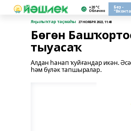
Беҙ -
+20 °С
Облачно
"Вконта
Яңылыҡтар таҫмаһы
27 НОЯБРЯ 2022, 11:48
Бөгөн Башҡорто
тыуасаҡ
Алдан һанап ҡуйғандар икән. Әсә
һәм бүләк тапшыралар.