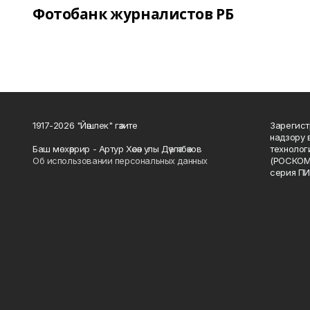
Фотобанк журналистов РБ
1917-2026 "Йәшлек" гәзите
Зарегист
надзору 
Баш мөхәррир - Артур Хәсән улы Дәүләтбәков
технолог
Об использовании персональных данных
(РОСКОМ
серия ПИ