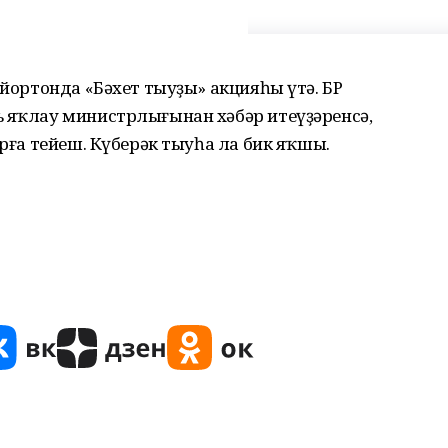
 йортонда «Бәхет тыуҙы» акцияһы үтә. БР
ь яҡлау министрлығынан хәбәр итеүҙәренсә,
ырға тейеш. Күберәк тыуһа ла бик яҡшы.