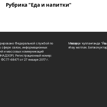
Рубрика "Еда и напитки"
рировано Федеральной службой по
Мәҡәләләрҙе ҡулланғанда "Йә
в сфере связи, информационных
яһау мотлаҡ. Бөтә хоҡуҡта
ий и массовых коммуникаций
НАДЗОР). Регистрационный номер:
 ФС77-68471 от 27 января 2017 г.