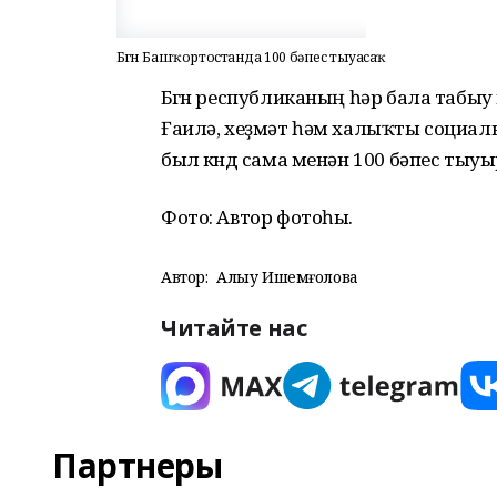
Бөгөн Башҡортостанда 100 бәпес тыуасаҡ
Бөгөн республиканың һәр бала табыу
Ғаилә, хеҙмәт һәм халыҡты социал
был көндө сама менән 100 бәпес тыу
Фото: Автор фотоһы.
Автор:
Алһыу Ишемғолова
Читайте нас
Партнеры