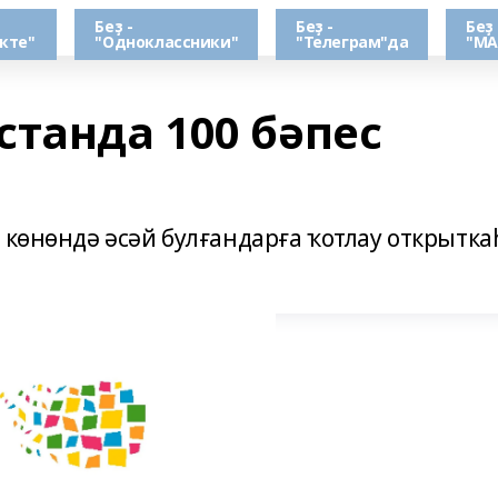
Беҙ -
Беҙ -
Беҙ 
кте"
"Одноклассники"
"Телеграм"да
"МА
станда 100 бәпес
 көнөндә әсәй булғандарға ҡотлау открытк