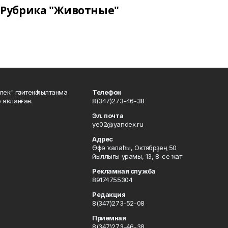
Рубрика "Животные"
шлек" гәзитенә һылтанма
Телефон
р яҡланған.
8(347)273-46-38
Эл. почта
ye02@yandex.ru
Адрес
Өфө ҡалаһы, Октябрҙең 50
йыллығы урамы, 13, 8-се ҡат
Рекламная служба
89174755304
Редакция
8(347)273-52-08
Приемная
8(347)273-46-38