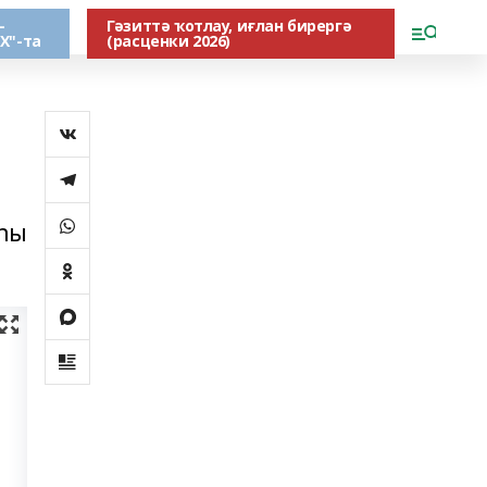
-
Гәзиттә ҡотлау, иғлан бирергә
Х"-та
(расценки 2026)
аһы