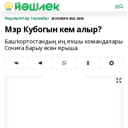
Яңылыҡтар таҫмаһы
26 НОЯБРЯ 2022, 09:55
Мэр Кубогын кем алыр?
Башҡортостандың иң яҡшы командалары
Сочиға барыу өсөн ярыша.