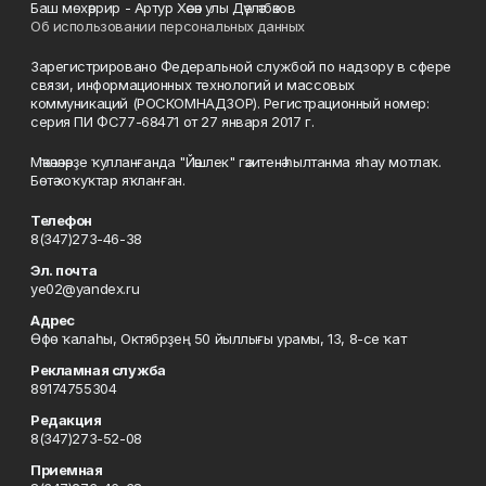
Баш мөхәррир - Артур Хәсән улы Дәүләтбәков
Об использовании персональных данных
Зарегистрировано Федеральной службой по надзору в сфере
связи, информационных технологий и массовых
коммуникаций (РОСКОМНАДЗОР). Регистрационный номер:
серия ПИ ФС77-68471 от 27 января 2017 г.
Мәҡәләләрҙе ҡулланғанда "Йәшлек" гәзитенә һылтанма яһау мотлаҡ.
Бөтә хоҡуҡтар яҡланған.
Телефон
8(347)273-46-38
Эл. почта
ye02@yandex.ru
Адрес
Өфө ҡалаһы, Октябрҙең 50 йыллығы урамы, 13, 8-се ҡат
Рекламная служба
89174755304
Редакция
8(347)273-52-08
Приемная