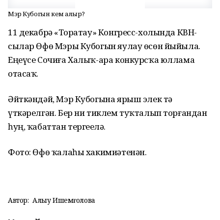
Мэр Кубогын кем алыр?
11 декабрҙә «Торатау» Конгресс-холында КВН-
сылар Өфө Мэры Кубогын яулау өсөн йыйыла.
Еңеүсе Сочиға Халыҡ-ара конкурсҡа юллама
отасаҡ.
Әйткәндәй, Мэр Кубогына ярыш элек тә
үткәрелгән. Бер ни тиклем туҡталып торғандан
һуң, ҡабаттан тергеҙелә.
Фото: Өфө ҡалаһы хакимиәтенән.
Автор:
Алһыу Ишемғолова