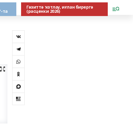
Гәзиттә ҡотлау, иғлан бирергә
"-та
(расценки 2026)