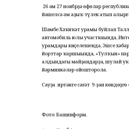
26 һәм 27 ноябрҙә өфөләр республик
йәшелсә һәм аҙыҡ-түлек һатып алыр
Шәмбе Хәҡиҡәт урамы буйлап Тал
автомобиль юлы участкаһында, Инт
урамдары киҫелешендә, Эшсе хәбәрсе
йорттар ҡаршыһында, «Тулҡын» парк
алдындағы майҙандарҙа, шулай уҡ
йәрминкәләр ойошторола.
Сауҙа иртәнге сәғәт 9-ҙан көндөҙгө
Фото: Башинформ.