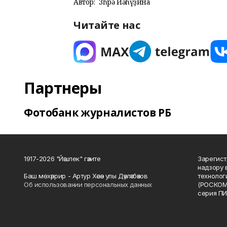
Автор:
Зөһрә Йәһүҙина
Читайте нас
Партнеры
Фотобанк журналистов РБ
1917-2026 "Йәшлек" гәзите
Зарегист
надзору 
Баш мөхәррир - Артур Хәсән улы Дәүләтбәков
технолог
Об использовании персональных данных
(РОСКОМ
серия ПИ