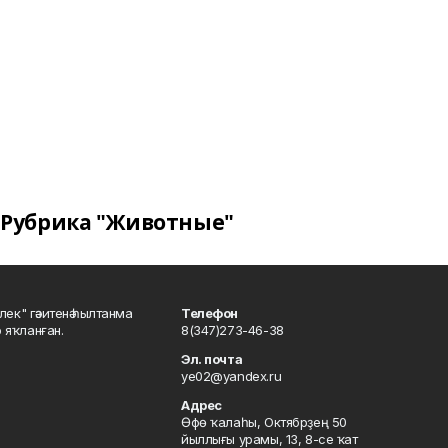
Рубрика "Животные"
шлек" гәзитенә һылтанма
Телефон
р яҡланған.
8(347)273-46-38
Эл. почта
ye02@yandex.ru
Адрес
Өфө ҡалаһы, Октябрҙең 50
йыллығы урамы, 13, 8-се ҡат