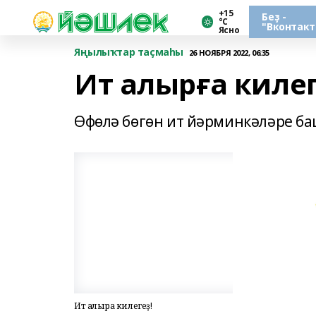
+15
Беҙ -
°С
"Вконтакт
Ясно
Яңылыҡтар таҫмаһы
26 НОЯБРЯ 2022, 06:35
Ит алырға килег
Өфөлә бөгөн ит йәрминкәләре б
Ит алырға килегеҙ!