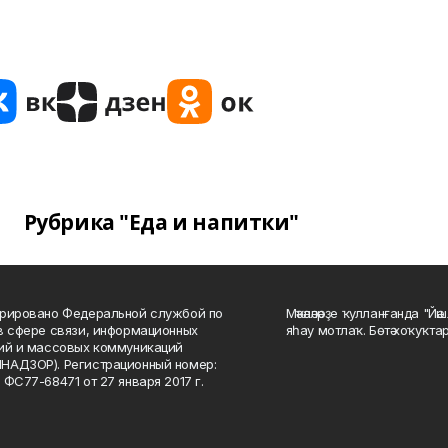
Рубрика "Еда и напитки"
рировано Федеральной службой по
Мәҡәләләрҙе ҡулланғанда "Йә
в сфере связи, информационных
яһау мотлаҡ. Бөтә хоҡуҡта
ий и массовых коммуникаций
НАДЗОР). Регистрационный номер:
 ФС77-68471 от 27 января 2017 г.