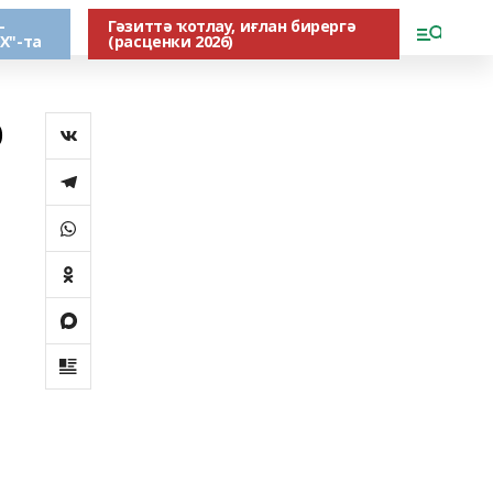
-
Гәзиттә ҡотлау, иғлан бирергә
Х"-та
(расценки 2026)
р