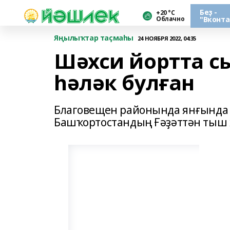
Беҙ -
+20 °С
Облачно
"Вконта
Яңылыҡтар таҫмаһы
24 НОЯБРЯ 2022, 04:35
Шәхси йортта с
һәләк булған
Благовещен районында янғында б
Башҡортостандың Ғәҙәттән тыш 