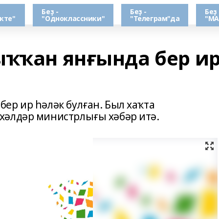
Беҙ -
Беҙ -
Беҙ 
кте"
"Одноклассники"
"Телеграм"да
"МА
ыҡҡан янғында бер и
ер ир һәләк булған. Был хаҡта
хәлдәр министрлығы хәбәр итә.