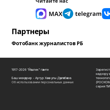
Читайте нас
Партнеры
Фотобанк журналистов РБ
1917-2026 "Йәшлек" гәзите
Зарегист
надзору 
Баш мөхәррир - Артур Хәсән улы Дәүләтбәков
технолог
Об использовании персональных данных
(РОСКОМ
серия ПИ