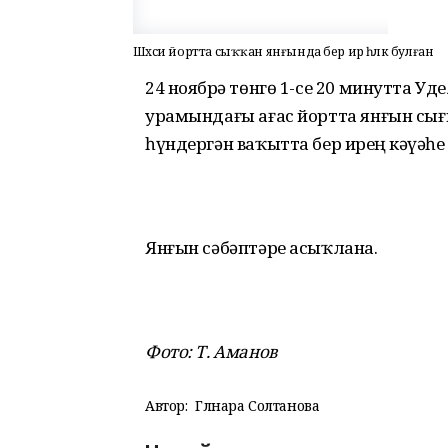
Шәхси йортта сыҡҡан янғында бер ир һәләк булған
24 ноябрҙә төнгө 1-се 20 минутта 
урамындағы ағас йортта янғын сы
һүндергән ваҡытта бер ирҙең кәүҙәһе
Янғын сәбәптәре асыҡлана.
Фото: Т. Аманов
Автор:
Гөлнара Солтанова