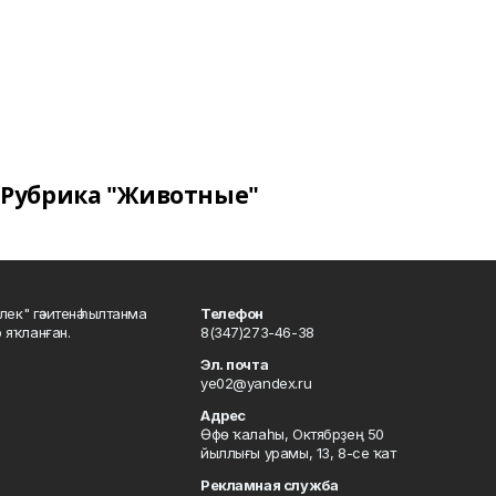
Рубрика "Животные"
шлек" гәзитенә һылтанма
Телефон
р яҡланған.
8(347)273-46-38
Эл. почта
ye02@yandex.ru
Адрес
Өфө ҡалаһы, Октябрҙең 50
йыллығы урамы, 13, 8-се ҡат
Рекламная служба