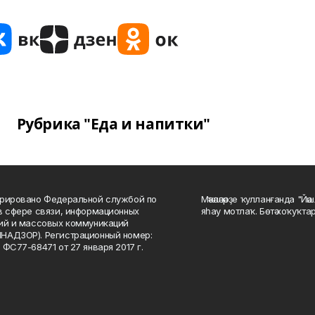
Рубрика "Еда и напитки"
рировано Федеральной службой по
Мәҡәләләрҙе ҡулланғанда "Йә
в сфере связи, информационных
яһау мотлаҡ. Бөтә хоҡуҡта
ий и массовых коммуникаций
НАДЗОР). Регистрационный номер:
 ФС77-68471 от 27 января 2017 г.