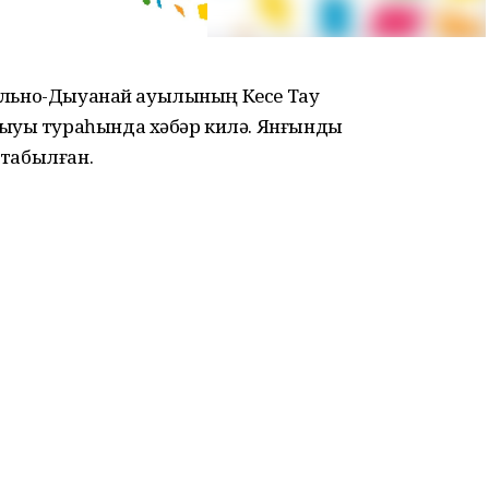
Удельно-Дыуанай ауылының Кесе Тау
ғыуы тураһында хәбәр килә. Янғынды
 табылған.