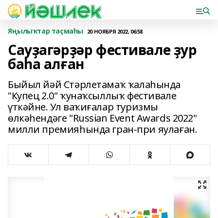
Яңылыҡтар таҫмаһы
20 НОЯБРЯ 2022, 06:58
Сауҙагәрҙәр фестивале ҙур
баһа алған
Быйыл йәй Стәрлетамаҡ ҡалаһында
"Купец 2.0" ҡунаҡсыллыҡ фестивале
үткәйне. Ул ваҡиғалар туризмы
өлкәһендәге "Russian Event Awards 2022"
милли премияһында гран-при яулаған.