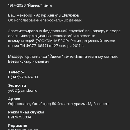
1917-2026 "Йәшлек" гәзите
Баш мөхәррир - Артур Хәсән улы Дәүләтбәков
Об использовании персональных данных
Зарегистрировано Федеральной службой по надзору в сфере
связи, информационных технологий и массовых
коммуникаций (РОСКОМНАДЗОР). Регистрационный номер:
серия ПИ ФС77-68471 от 27 января 2017 г.
Мәҡәләләрҙе ҡулланғанда "Йәшлек" гәзитенә һылтанма яһау мотлаҡ.
Бөтә хоҡуҡтар яҡланған.
Телефон
8(347)273-46-38
Эл. почта
ye02@yandex.ru
Адрес
Өфө ҡалаһы, Октябрҙең 50 йыллығы урамы, 13, 8-се ҡат
Рекламная служба
89174755304
Редакция