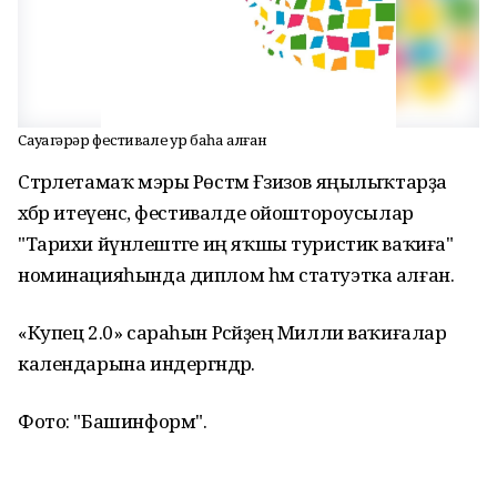
Сауҙагәрҙәр фестивале ҙур баһа алған
Стәрлетамаҡ мэры Рөстәм Ғәзизов яңылыҡтарҙа
хәбәр итеүенсә, фестивалде ойоштороусылар
"Тарихи йүнәлештәге иң яҡшы туристик ваҡиға"
номинацияһында диплом һәм статуэтка алған.
«Купец 2.0» сараһын Рәсәйҙең Милли ваҡиғалар
календарына индергәндәр.
Фото: "Башинформ".