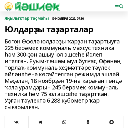
Яңылыҡтар таҫмаһы
19 НОЯБРЯ 2022, 07:30
Юлдарҙы таҙарталар
Бөгөн Өфөлә юлдарҙы ҡарҙан таҙартыуға
225 берәмек коммуналь махсус техника
һәм 300-ҙән ашыу юл эшсеһе йәлеп
ителгән. Яуым-төшөм мул булғас, Өфөнөң
торлаҡ-коммуналь хеҙмәттәре тәүлек
әйләнәһенә көсәйтелгән режимда эшләй.
Мәҫәлән, 18 ноябрҙән 19-на ҡараған төндә
ҡала урамдарын 245 берәмек коммуналь
техника һәм 75 юл эшсеһе таҙартҡан.
Уҙған тәүлектә 6 288 кубометр ҡар
сығарылған.