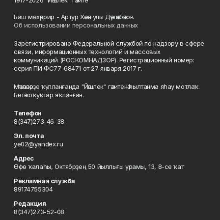
1917-2026 "Йәшлек" гәзите
Баш мөхәррир - Артур Хәсән улы Дәүләтбәков
Об использовании персональных данных
Зарегистрировано Федеральной службой по надзору в сфере
связи, информационных технологий и массовых
коммуникаций (РОСКОМНАДЗОР). Регистрационный номер:
серия ПИ ФС77-68471 от 27 января 2017 г.
Мәҡәләләрҙе ҡулланғанда "Йәшлек" гәзитенә һылтанма яһау мотлаҡ.
Бөтә хоҡуҡтар яҡланған.
Телефон
8(347)273-46-38
Эл. почта
ye02@yandex.ru
Адрес
Өфө ҡалаһы, Октябрҙең 50 йыллығы урамы, 13, 8-се ҡат
Рекламная служба
89174755304
Редакция
8(347)273-52-08