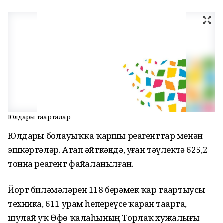
Юлдарҙы таҙарталар
Юлдарҙы боҙлауыҡҡа ҡаршы реагенттар менән
эшкәртәләр. Атап әйткәндә, уҙған тәүлектә 625,2
тонна реагент файҙаланылған.
Йорт биләмәләрен 118 берәмек ҡар таҙартыусы
техника, 611 урам һепереүсе ҡарҙан таҙарта,
шулай уҡ Өфө ҡалаһының Торлаҡ хужалығы