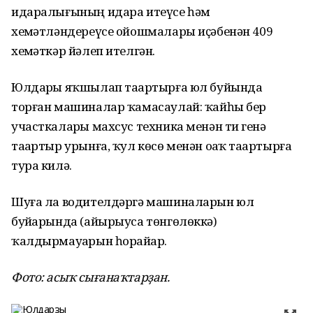
идаралығының идара итеүсе һәм
хеҙмәтләндереүсе ойошмалары иҫәбенән 409
хеҙмәткәр йәлеп ителгән.
Юлдарҙы яҡшылап таҙартырға юл буйында
торған машиналар ҡамасаулай: ҡайһы бер
участкаларҙы махсус техника менән тиҙ генә
таҙартыр урынға, ҡул көсө менән оҙаҡ таҙартырға
тура килә.
Шуға ла водителдәргә машиналарын юл
буйҙарында (айырыуса төнгөлөккә)
ҡалдырмауҙарын һорайҙар.
Фото: асыҡ сығанаҡтарҙан.