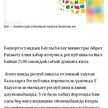
Бөгөн — Халыҡ-ара етлекмәй тыуған балалар көнө
Башҡортостандың һаулыҡ һаҡлау министры Айрат
Рәхмәтуллин хәбәр итеүенсә, республикала йыл
һайын 2500 ошондай сабый донъяға килә.
Әлеге көндә республикала етлекмәй тыуған
балаларға Республика перенаталь үҙәгендә, Ғ.
Ҡыуатов исемендәге республика клиник
дауаханаһында, 3-сө бала табыу йортонда һәм
тағы бер нисә медицина ойошмаһында юғары
квалификациялы медицина ярҙамы күрһәтелә.