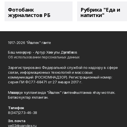
Фотобанк
Рубрика "Еда и
журналистов РБ
напитки"
1917-2026 "Йәшлек" гәзите
Баш мөхәррир - Артур Хәсән улы Дәүләтбәков
Об использовании персональных данных
Зарегистрировано Федеральной службой по надзору в сфере
связи, информационных технологий и массовых
коммуникаций (РОСКОМНАДЗОР). Регистрационный номер:
серия ПИ ФС77-68471 от 27 января 2017 г.
Мәҡәләләрҙе ҡулланғанда "Йәшлек" гәзитенә һылтанма яһау мотлаҡ.
Бөтә хоҡуҡтар яҡланған.
Телефон
8(347)273-46-38
Эл. почта
ye02@yandex.ru