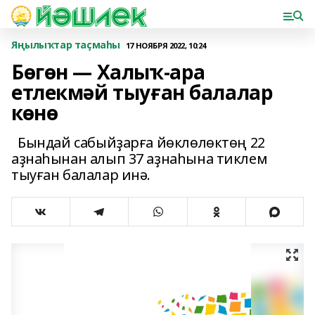
Яңылыҡтар таҫмаһы
17 НОЯБРЯ 2022, 10:24
Бөгөн — Халыҡ-ара
етлекмәй тыуған балалар
көнө
Бындай сабыйҙарға йөклөлөктөң 22
аҙнаһынан алып 37 аҙнаһына тиклем
тыуған балалар инә.