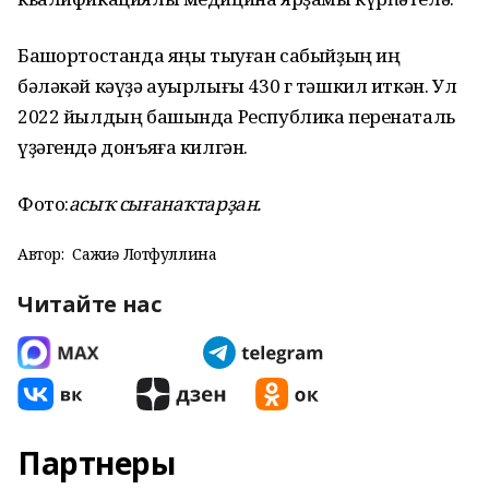
Башҡортостанда яңы тыуған сабыйҙың иң
бәләкәй кәүҙә ауырлығы 430 г тәшкил иткән. Ул
2022 йылдың башында Республика перенаталь
үҙәгендә донъяға килгән.
Фото:
асыҡ сығанаҡтарҙан.
Автор:
Сажиҙә Лотфуллина
Читайте нас
Партнеры