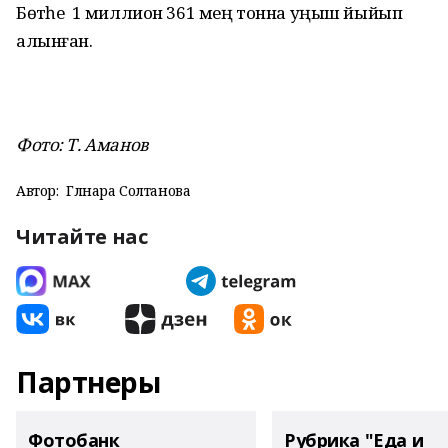
Бөтәһе 1 миллион 361 мең тонна уңыш йыйып
алынған.
Фото: Т. Аманов
Автор:
Гөлнара Солтанова
Читайте нас
Партнеры
Фотобанк
Рубрика "Еда и