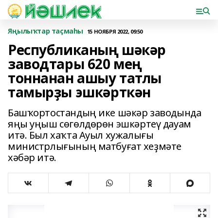
Яңылыҡтар таҫмаһы
15 НОЯБРЯ 2022, 09:50
Республиканың шәкәр
заводтары 620 мең
тоннанан ашыу татлы
тамырҙы эшкәрткән
Башҡортостандың ике шәкәр заводында
яңы уңыш сөгөлдөрөн эшкәртеү дауам
итә. Был хаҡта Ауыл хужалығы
министрлығының матбуғат хеҙмәте
хәбәр итә.