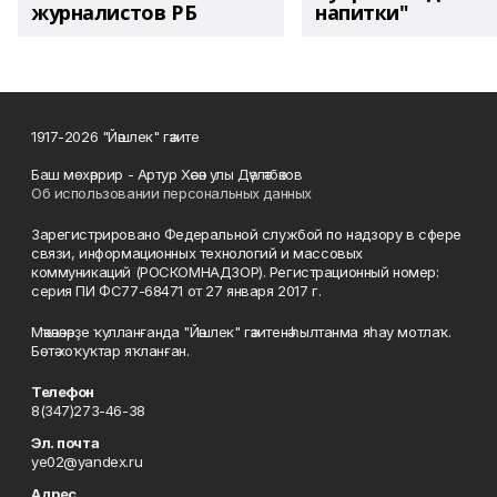
журналистов РБ
напитки"
1917-2026 "Йәшлек" гәзите
Баш мөхәррир - Артур Хәсән улы Дәүләтбәков
Об использовании персональных данных
Зарегистрировано Федеральной службой по надзору в сфере
связи, информационных технологий и массовых
коммуникаций (РОСКОМНАДЗОР). Регистрационный номер:
серия ПИ ФС77-68471 от 27 января 2017 г.
Мәҡәләләрҙе ҡулланғанда "Йәшлек" гәзитенә һылтанма яһау мотлаҡ.
Бөтә хоҡуҡтар яҡланған.
Телефон
8(347)273-46-38
Эл. почта
ye02@yandex.ru
Адрес