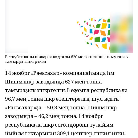
Республиканың шәкәр заводтары 620 мең тоннанан ашыу татлы
тамырҙы эшкәрткән
14 ноябргә «Раевсахар» компанияһында һәм
Шишмә шәкәр заводында 627 мең тонна
тамыраҙыҡ эшкәртелгән. Һөҙөмтәлә республикала
96,7 мең тонна шәкәр етештерелгән, шул иҫәптән
«Раевсахар»ҙа - -50,3 мең тонна, Шишмә шәкәр
заводында – 46,2 мең тонна. 14 ноябргә
республикала шәкәр сөгөлдөрөнән тулайым
йыйым гектарынан 309,1 центнер тәшкил иткән.