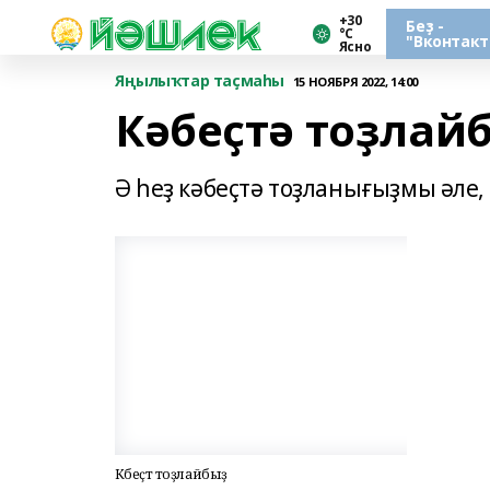
+30
Беҙ -
°С
"Вконтакт
Ясно
Яңылыҡтар таҫмаһы
15 НОЯБРЯ 2022, 14:00
Кәбеҫтә тоҙлай
Ә һеҙ кәбеҫтә тоҙланығыҙмы әле,
Кәбеҫтә тоҙлайбыҙ