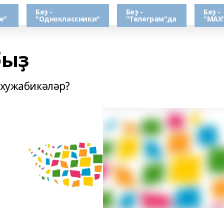
Беҙ -
Беҙ -
Беҙ -
е"
"Одноклассники"
"Телеграм"да
"МАХ
быҙ
 хужабикәләр?