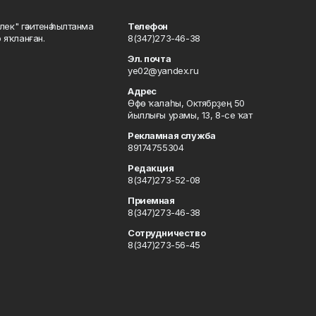
шлек" гәзитенә һылтанма
Телефон
р яҡланған.
8(347)273-46-38
Эл. почта
ye02@yandex.ru
Адрес
Өфө ҡалаһы, Октябрҙең 50
йыллығы урамы, 13, 8-се ҡат
Рекламная служба
89174755304
Редакция
8(347)273-52-08
Приемная
8(347)273-46-38
Сотрудничество
8(347)273-56-45