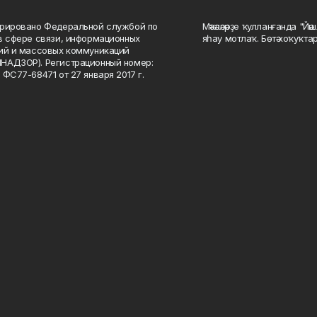
рировано Федеральной службой по
Мәҡәләләрҙе ҡулланғанда "Йә
в сфере связи, информационных
яһау мотлаҡ. Бөтә хоҡуҡта
ий и массовых коммуникаций
НАДЗОР). Регистрационный номер:
 ФС77-68471 от 27 января 2017 г.