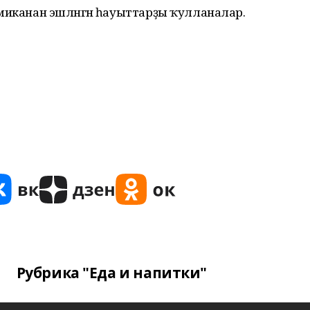
ерамиканан эшләнгән һауыттарҙы ҡулланалар.
Рубрика "Еда и напитки"