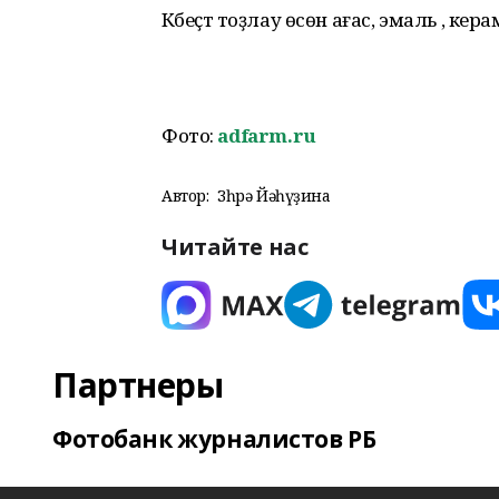
Кәбеҫтә тоҙлау өсөн ағас, эмаль , к
Фото:
adfarm.ru
Автор:
Зөһрә Йәһүҙина
Читайте нас
Партнеры
Фотобанк журналистов РБ