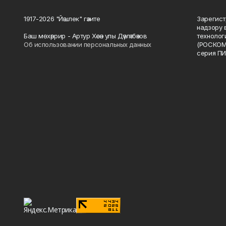
1917-2026 "Йәшлек" гәзите
Зарегист
надзору 
Баш мөхәррир - Артур Хәсән улы Дәүләтбәков
технолог
Об использовании персональных данных
(РОСКОМ
серия ПИ