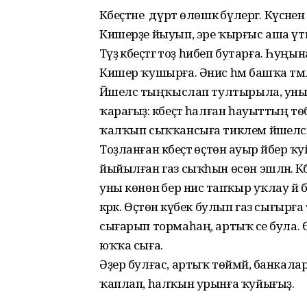
Кәбеҫтәне дүрт өлөшкә бүлергә. Күсә
Кишерҙе йыуып, эре ҡырғыс аша үткә
Тәүҙә кәбеҫтәгә тоҙ һибеп бутар­ға. 
Кишер ҡушырға. Әнис һәм башҡа тәмлә
Йәшелсә тыңҡыслап тултырыла, уны 
ҡарағыҙ: кәбеҫтә һалған һауыттың т
ҡалҡып сыҡҡансыға тиклем йәшелсәне
Тоҙланған кәбеҫтә өҫтөнә ауыр әйбер
йыйылған газ сыҡһын өсөн эшләнә. Кәб
уны көнөнә бер нисә тапҡыр уҡлау й
кәрәк. Өҫтөнә күбек булып газ сығырға
сығарып тормаһаң, артыҡ әсе була­. Өсөн
юҡҡа сыға.
Әҙер булғас, артыҡ төймәй, банкал
ҡаплап, һалҡын урынға ҡуйығыҙ.