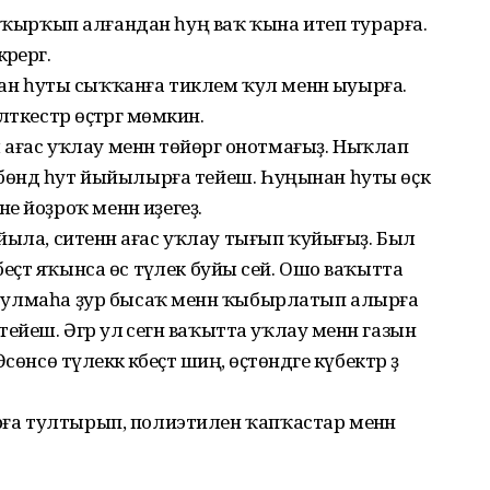
нен ҡырҡып алғандан һуң ваҡ ҡына итеп турарға.
рергә.
Һуңынан һуты сыҡҡанға тиклем ҡул менән ыуырға.
ткестәр өҫтәргә мөмкин.
ағас уҡлау менән төйөргә онотмағыҙ. Ныҡлап
өбөндә һут йыйылырға тейеш. Һуңынан һуты өҫкә
 йоҙроҡ менән иҙегеҙ.
 ҡуйыла, ситенән ағас уҡлау тығып ҡуйығыҙ. Был
еҫтә яҡынса өс тәүлек буйы әсей. Ошо ваҡытта
ә булмаһа ҙур бысаҡ менән ҡыбырла­тып алырға
 тейеш. Әгәр ул әсегән ваҡытта уҡлау менән газын
сө тәүлеккә кәбеҫтә шиңә, өҫтөндәге күбектәр ҙә
арға тултырып, полиэтилен ҡапҡастар менән