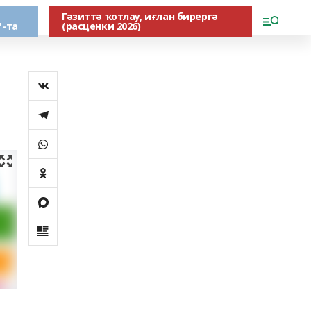
Гәзиттә ҡотлау, иғлан бирергә
"-та
(расценки 2026)