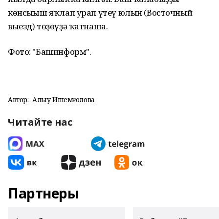
көнсығыш яҡлап урап үтеү юлын (Восточный
выезд) төҙөүҙә ҡатнаша.
Фото: "Башинформ".
Автор:
Алһыу Ишемғолова
Читайте нас
Партнеры