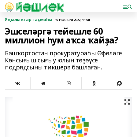
Яңылыҡтар таҫмаһы
15 НОЯБРЯ 2022, 11:50
Эшселәргә тейешле 60
миллион һум аҡса ҡайҙа?
Башҡортостан прокуратураһы Өфөләге
Көнсығыш сығыу юлын төҙөүсе
подрядсыны тикшерә башлаған.