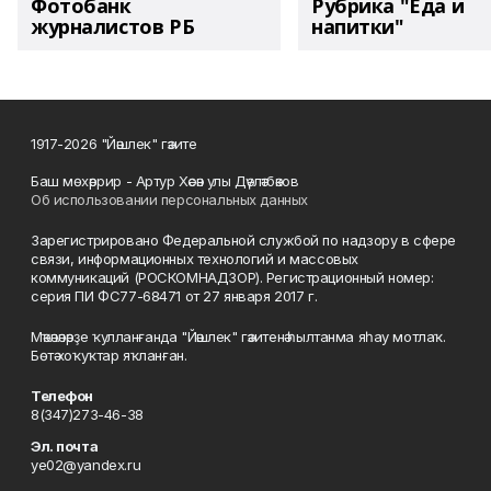
Фотобанк
Рубрика "Еда и
журналистов РБ
напитки"
1917-2026 "Йәшлек" гәзите
Баш мөхәррир - Артур Хәсән улы Дәүләтбәков
Об использовании персональных данных
Зарегистрировано Федеральной службой по надзору в сфере
связи, информационных технологий и массовых
коммуникаций (РОСКОМНАДЗОР). Регистрационный номер:
серия ПИ ФС77-68471 от 27 января 2017 г.
Мәҡәләләрҙе ҡулланғанда "Йәшлек" гәзитенә һылтанма яһау мотлаҡ.
Бөтә хоҡуҡтар яҡланған.
Телефон
8(347)273-46-38
Эл. почта
ye02@yandex.ru