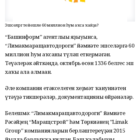
Эшселәргә тейешле 60 миллион һум аҡса ҡайҙа?
“Башинформ” агентлығы яҙыуынса,
“Лимакмаращавтодороги” йәмғиәте эшселәргә 60
миллион һум аҡсаны түләп еткермәгән.
Теүәлерәк әйткәндә, октябрь өсөн 1336 белгес эш
хаҡы ала алмаған.
Әле компания етәкселеген хеҙмәт ҡануниәтен
үтәүҙә тикшерәләр, документацияны өйрәнәләр.
Белешмә: “Лимакмаращавтодороги” йәмғиәте
Рәсәйҙең “Маращстрой” һәм Төркиәнең ”Limak
Group” компанияларын берләштереүҙән 2015
йылда барлыҡҡа килгән. Баш ҡалабыҙҙы