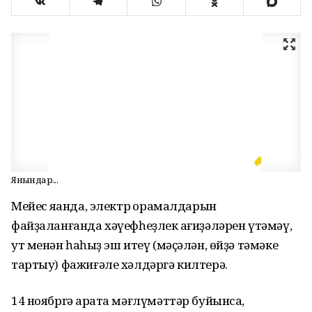
Янғындар...
Мейес яҡҡанда, электр ҡорамалдарын
файҙаланғанда хәүефһеҙлек ҡағиҙәләрен үтәмәү,
ут менән һаҡһыҙ эш итеү (мәҫәлән, өйҙә тәмәке
тартыу) фажиғәле хәлдәргә килтерә.
14 ноябргә ҡарата мәғлүмәттәр буйынса,