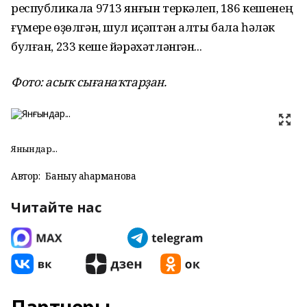
республикала 9713 янғын теркәлеп, 186 кешенең
ғүмере өҙөлгән, шул иҫәптән алты бала һәләк
булған, 233 кеше йәрәхәтләнгән...
Фото: асыҡ сығанаҡтарҙан.
Янғындар...
Автор:
Баныу Ҡаһарманова
Читайте нас