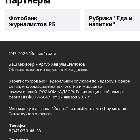
Партнеры
Фотобанк
Рубрика "Еда и
журналистов РБ
напитки"
1917-2026 "Йәшлек" гәзите
Баш мөхәррир - Артур Хәсән улы Дәүләтбәков
Об использовании персональных данных
Зарегистрировано Федеральной службой по надзору в сфере
связи, информационных технологий и массовых
коммуникаций (РОСКОМНАДЗОР). Регистрационный номер:
серия ПИ ФС77-68471 от 27 января 2017 г.
Мәҡәләләрҙе ҡулланғанда "Йәшлек" гәзитенә һылтанма яһау мотлаҡ.
Бөтә хоҡуҡтар яҡланған.
Телефон
8(347)273-46-38
Эл. почта