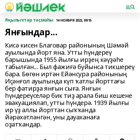
Яңылыҡтар таҫмаһы
14 НОЯБРЯ 2022, 09:15
Янғындар...
Кисә кисен Благовар районының Шәмәй
ауылында йорт яна. Утты һүндереү
барышында 1955 йылғы ирҙең кәүҙәһе
табылған... Был фажиғә буйынса тикшереү
бара. Бөгөн иртән Ейәнсура районының
Иҫәнғол ауылында күп ҡатлы йорттағы
бер фатирҙа янғын сыға. Янғын
һүндереүселәр бик тиҙ арала биш кешене
эвакуациялап, утты һүндерә. 1939 йылғы
ир үҙ аллы йорттан сыҡҡанда
йәрәхәтләнгән, уны дауаханаға
оҙатҡандар.