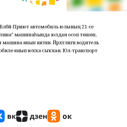
а, Бәләбәй-Приют автомобиль юлының 21-се
алина" машинаһында юлдан осоп төшөп,
н машина янып киткән. Йәрәхәтләнгән водитель
омобиле янып юҡҡа сыҡҡан. Юл-транспорт