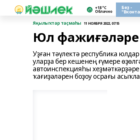
Беҙ -
+18 °С
Облачно
"Вконта
Яңылыҡтар таҫмаһы
11 НОЯБРЯ 2022, 07:15
Юл фажиғәләре -
Уҙған тәүлектә республика юлда
уларҙа бер кешенең ғүмере өҙөлг
автоинспекцияһы хеҙмәткәрҙәре
ҡағиҙәләрен боҙоу осрағы асыҡла