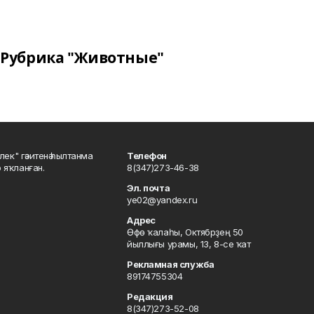
Рубрика "Животные"
шлек" гәзитенә һылтанма
Телефон
р яҡланған.
8(347)273-46-38
Эл. почта
ye02@yandex.ru
Адрес
Өфө ҡалаһы, Октябрҙең 50
йыллығы урамы, 13, 8-се ҡат
Рекламная служба
89174755304
Редакция
8(347)273-52-08