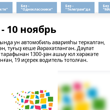
Беҙ -
Беҙ -
Беҙ 
кте"
"Одноклассники"
"Телеграм"да
"МА
 10 ноябрь
рында ун автомобиль аварияһы теркәлгән,
ән, туғыҙ кеше йәрәхәтләнгән. Дәүләт
 тарафынан 1300-ҙән ашыу юл хәрәкәте
нған, 19 иҫерек водитель тотолған.