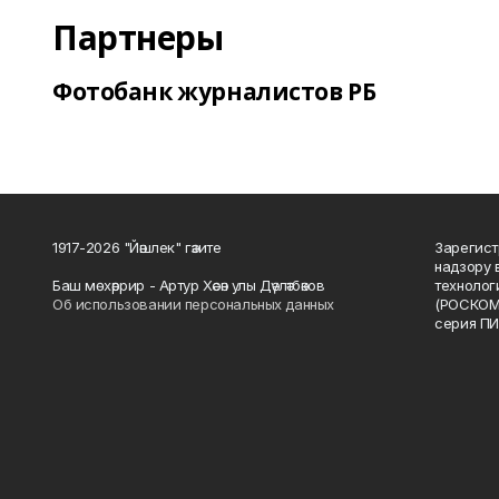
Партнеры
Фотобанк журналистов РБ
1917-2026 "Йәшлек" гәзите
Зарегист
надзору 
Баш мөхәррир - Артур Хәсән улы Дәүләтбәков
технолог
Об использовании персональных данных
(РОСКОМ
серия ПИ