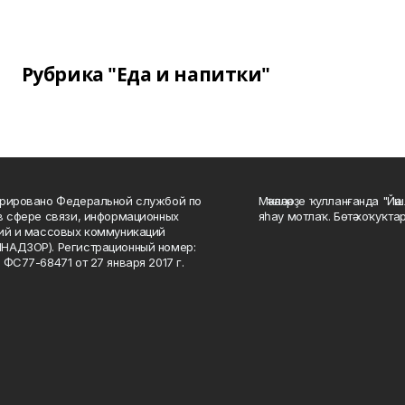
Рубрика "Еда и напитки"
рировано Федеральной службой по
Мәҡәләләрҙе ҡулланғанда "Йә
в сфере связи, информационных
яһау мотлаҡ. Бөтә хоҡуҡта
ий и массовых коммуникаций
НАДЗОР). Регистрационный номер:
 ФС77-68471 от 27 января 2017 г.