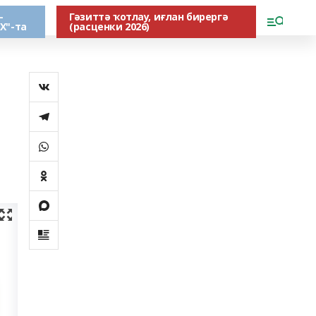
-
Гәзиттә ҡотлау, иғлан бирергә
Х"-та
(расценки 2026)