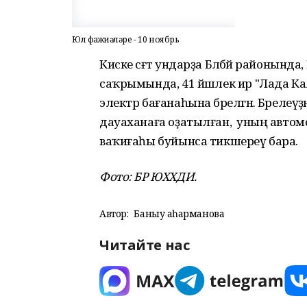
Юл фажиғәләре - 10 ноябрь
Киске сәғәт ундарҙа Бәләбәй районынд
саҡрымында, 41 йәшлек ир "Лада К
электр бағанаһына бәрелгән. Бәрелеүҙә
дауаханаға оҙатылған, ә уның авт
ваҡиғаһы буйынса тикшереү бара.
Фото: БР ЮХХДИ.
Автор:
Баныу Ҡаһарманова
Читайте нас