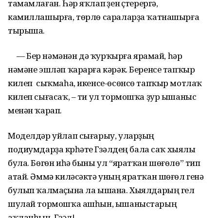
тамамлаған. Һәр яҡлап үҙен үҫтерергә,
камиллашырға, төрлө сараларҙа ҡатнашырға
тырыша.
— Бер нәмәнән дә ҡурҡырға ярамай, һәр
нәмәне эшләп ҡарарға кәрәк. Беренсе тапҡыр
килеп сыҡмаһа, икенсе-өсөнсө тапҡыр мотлаҡ
килеп сығасаҡ, – ти ул тормошҡа ҙур ышаныс
менән ҡарап.
Моделдәр уйлап сығарыу, уларҙың
подиумдарҙа күрһәтеү Гүзәлдең бала саҡ хыялы
була. Бөгөн иһә быны ул “яратҡан шөғөлө” тип
атай. Әммә киләсәктә уның яратҡан шөғөл генә
булып ҡалмаҫына ла ышана. Хыялдарың гел
шулай тормошҡа ашһын, ышаныстарың
аҡланһын, Гүзәл!