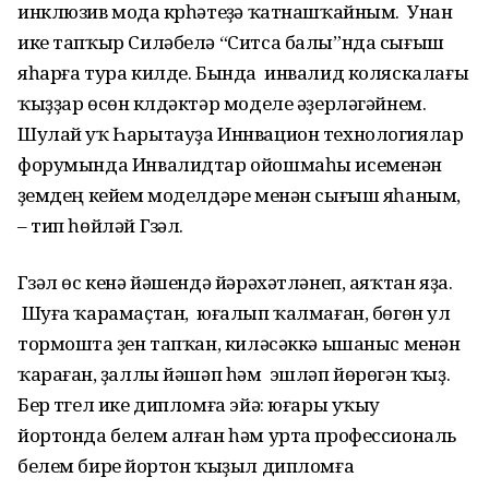
инклюзив мода күрһәтеүҙә ҡатнашҡайным. Унан
ике тапҡыр Силәбелә “Ситса балы”нда сығыш
яһарға тура килде. Бында инвалид коляскалағы
ҡыҙҙар өсөн күлдәктәр моделе әҙерләгәйнем.
Шулай уҡ Һарытауҙа Иннвацион технологиялар
форумында Инвалидтар ойошмаһы исеменән
үҙемдең кейем моделдәре менән сығыш яһаным,
– тип һөйләй Гүзәл.
Гүзәл өс кенә йәшендә йәрәхәтләнеп, аяҡтан яҙа.
Шуға ҡарамаҫтан, юғалып ҡалмаған, бөгөн ул
тормошта үҙен тапҡан, киләсәккә ышаныс менән
ҡараған, үҙаллы йәшәп һәм эшләп йөрөгән ҡыҙ.
Бер түгел ике дипломға эйә: юғары уҡыу
йортонда белем алған һәм урта профессиональ
белем биреү йортон ҡыҙыл дипломға