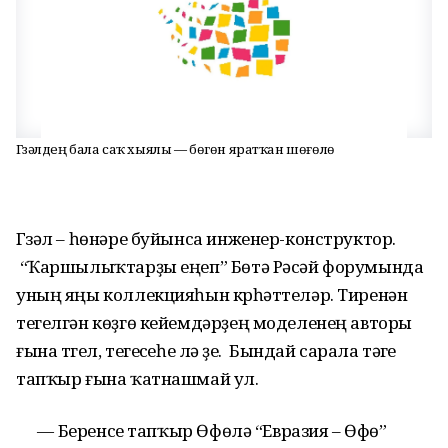
Гүзәлдең бала саҡ хыялы — бөгөн яратҡан шөғөлө
Гүзәл – һөнәре буйынса инженер-конструктор.
“Ҡаршылыҡтарҙы еңеп” Бөтә Рәсәй форумында
уның яңы коллекцияһын күрһәттеләр. Тиренән
тегелгән көҙгө кейемдәрҙең моделенең авторы
ғына түгел, тегеүсеһе лә үҙе. Бындай сарала тәүге
тапҡыр ғына ҡатнашмай ул.
— Беренсе тапҡыр Өфөлә “Евразия – Өфө”