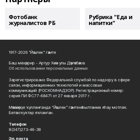
Фотобанк
Рубрика "Еда и
журналистов РБ
напитки"
1917-2026 "Йәшлек" гәзите
Баш мөхәррир - Артур Хәсән улы Дәүләтбәков
Об использовании персональных данных
Зарегистрировано Федеральной службой по надзору в сфере
связи, информационных технологий и массовых
коммуникаций (РОСКОМНАДЗОР). Регистрационный номер:
серия ПИ ФС77-68471 от 27 января 2017 г.
Мәҡәләләрҙе ҡулланғанда "Йәшлек" гәзитенә һылтанма яһау мотлаҡ.
Бөтә хоҡуҡтар яҡланған.
Телефон
8(347)273-46-38
Эл. почта