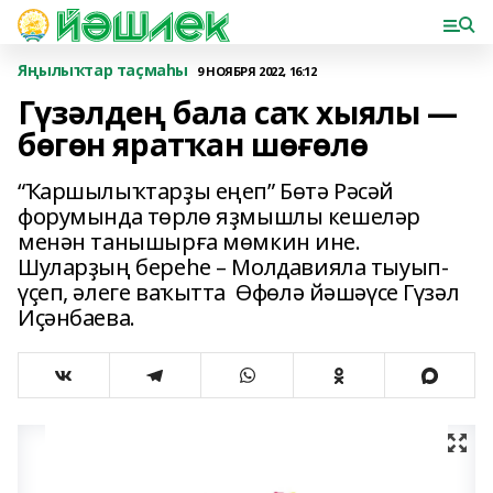
Яңылыҡтар таҫмаһы
9 НОЯБРЯ 2022, 16:12
Гүзәлдең бала саҡ хыялы —
бөгөн яратҡан шөғөлө
“Ҡаршылыҡтарҙы еңеп” Бөтә Рәсәй
форумында төрлө яҙмышлы кешеләр
менән танышырға мөмкин ине.
Шуларҙың береһе – Молдавияла тыуып-
үҫеп, әлеге ваҡытта Өфөлә йәшәүсе Гүзәл
Иҫәнбаева.