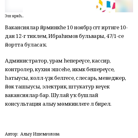
Эш кәрәкһә...
Вакансиялар йәрминкәһе 10 ноябрҙә сәғәт иртәнге 10-
дан 12-гә тиклем, Ибраһимов бульвары, 47/1-се
йортта буласаҡ.
Администратор, урам һепереүсе, кассир,
контролер, кухня эшсеһе, икмәк бешереүсе,
һатыусы, колл-үҙәк белгесе, слесарь, менеджер,
йөк ташыусы, электрик, штукатур кеүек
вакансиялар бар. Шулай уҡ бушлай
консультация алыу мөмкинлеге лә бирелә.
Автор:
Алһыу Ишемғолова