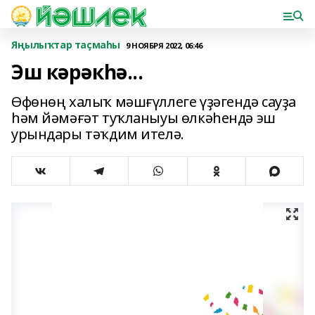
Яңылыҡтар таҫмаһы
9 НОЯБРЯ 2022, 06:46
Эш кәрәкһә...
Өфөнөң халыҡ мәшғүллеге үҙәгендә сауҙа
һәм йәмәғәт туҡланыуы өлкәһендә эш
урындары тәҡдим ителә.