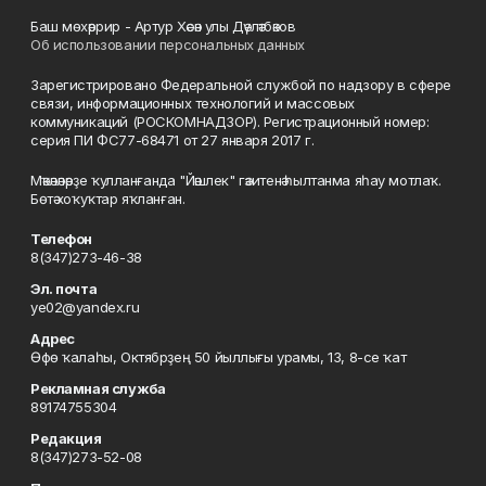
Баш мөхәррир - Артур Хәсән улы Дәүләтбәков
Об использовании персональных данных
Зарегистрировано Федеральной службой по надзору в сфере
связи, информационных технологий и массовых
коммуникаций (РОСКОМНАДЗОР). Регистрационный номер:
серия ПИ ФС77-68471 от 27 января 2017 г.
Мәҡәләләрҙе ҡулланғанда "Йәшлек" гәзитенә һылтанма яһау мотлаҡ.
Бөтә хоҡуҡтар яҡланған.
Телефон
8(347)273-46-38
Эл. почта
ye02@yandex.ru
Адрес
Өфө ҡалаһы, Октябрҙең 50 йыллығы урамы, 13, 8-се ҡат
Рекламная служба
89174755304
Редакция
8(347)273-52-08