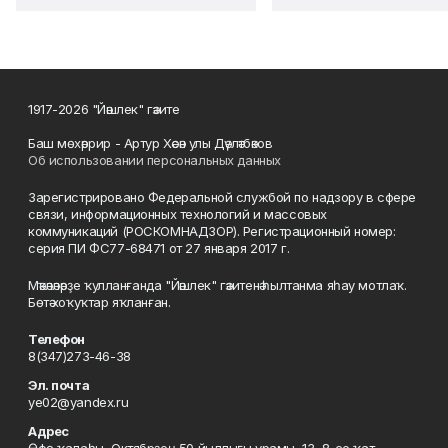
1917-2026 "Йәшлек" гәзите
Баш мөхәррир - Артур Хәсән улы Дәүләтбәков
Об использовании персональных данных
Зарегистрировано Федеральной службой по надзору в сфере
связи, информационных технологий и массовых
коммуникаций (РОСКОМНАДЗОР). Регистрационный номер:
серия ПИ ФС77-68471 от 27 января 2017 г.
Мәҡәләләрҙе ҡулланғанда "Йәшлек" гәзитенә һылтанма яһау мотлаҡ.
Бөтә хоҡуҡтар яҡланған.
Телефон
8(347)273-46-38
Эл. почта
ye02@yandex.ru
Адрес
Өфө ҡалаһы, Октябрҙең 50 йыллығы урамы, 13, 8-се ҡат