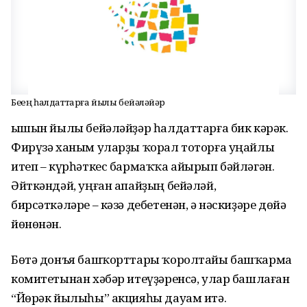
Беҙҙең һалдаттарға йылы бейәләйҙәр
Ҡышын йылы бейәләйҙәр һалдаттарға бик кәрәк.
Фирүзә ханым уларҙы ҡорал тоторға уңайлы
итеп – күрһәткес бармаҡҡа айырып бәйләгән.
Әйткәндәй, уңған апайҙың бейәләй,
бирсәткәләре – кәзә дебетенән, ә нәскиҙәре дөйә
йөнөнән.
Бөтә донъя башҡорттары ҡоролтайы башҡарма
комитетынан хәбәр итеүҙәренсә, улар башлаған
“Йөрәк йылыһы” акцияһы дауам итә.