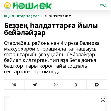
Яңылыҡтар таҫмаһы
9 НОЯБРЯ 2022, 09:21
Беҙҙең һалдаттарға йылы
бейәләйҙәр
Стәрлебаш районынан Фирүзә Вәлиева
махсус хәрби операцияла ҡатнашыусы
яҡташтарыбыҙға уңайлы бейәләйҙәр
бәйләп килтергән, тип яҙа Бөтә донъя
башҡорттары ҡоролтайы социаль
селтәрҙәге төркөмөндә.