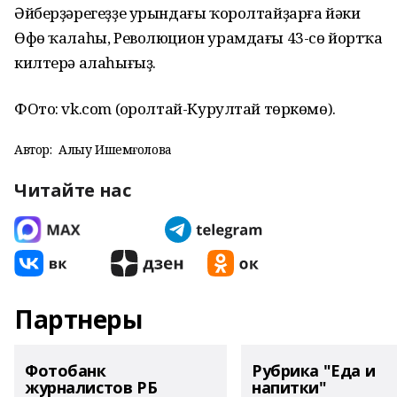
Әйберҙәрегеҙҙе урындағы ҡоролтайҙарға йәки
Өфө ҡалаһы, Революцион урамдағы 43-сө йортҡа
килтерә алаһығыҙ.
ФОто: vk.com (Ҡоролтай-Курултай төркөмө).
Автор:
Алһыу Ишемғолова
Читайте нас
Партнеры
Фотобанк
Рубрика "Еда и
журналистов РБ
напитки"