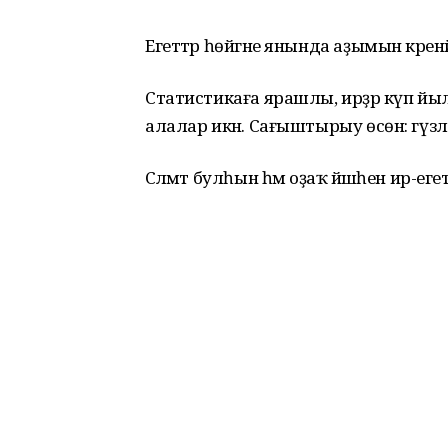
Егеттәр һөйгәне янында аҙымын әкренә
Статистикаға ярашлы, ирҙәр күп йы
алалар икән. Сағыштырыу өсөн: гүзәл 
Сәләмәт булһын һәм оҙаҡ йәшәһен ир-егет