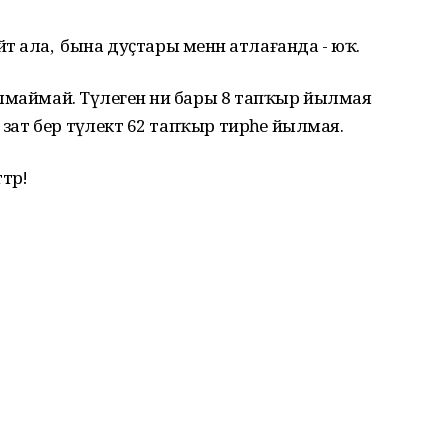
йтә ала, ә бына дуҫтары менән атлағанда - юҡ.
лмаймай. Тәүлегенә ни бары 8 тапҡыр йылмая
зат бер тәүлектә 62 тапҡыр тирәһе йылмая.
тәр!