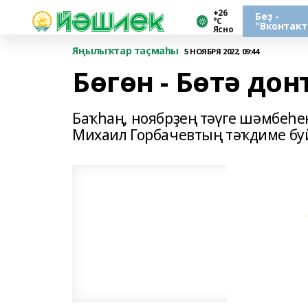
+26
Беҙ -
°С
"Вконтакт
Ясно
Яңылыҡтар таҫмаһы
5 НОЯБРЯ 2022, 09:44
Бөгөн - Бөтә до
Баҡһаң, ноябрҙең тәүге шәмбеһе
Михаил Горбачевтың тәҡдиме бу