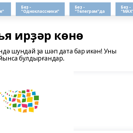
Беҙ -
Беҙ -
Беҙ -
е"
"Одноклассники"
"Телеграм"да
"МАХ
нъя ирҙәр көнө
ндә шундай ҙа шәп дата бар икән! Уны
йынса булдырғандар.