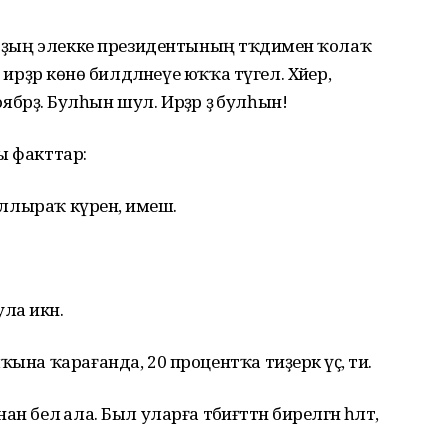
Р-ҙың элекке президентының тәҡдименә ҡолаҡ
ирҙәр көнө билдәләнеүе юҡҡа түгел. Хәйер,
оябрҙә. Булһын шул. Ирҙәр ҙә булһын!
ы факттар:
ҡыллыраҡ күренә, имеш.
ла икән.
ына ҡарағанда, 20 процентҡа тиҙерәк үҫә, ти.
белә ала. Был уларға тәбиғәттән бирелгән һәләт,