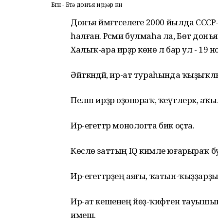
Бөгөн - Бөтә донъя ирҙәр көнө
Донъя йәмәғәтселеге 2000 йылда ССС
һалған. Рәсми булмаһа ла, Бөтә донъя 
Халыҡ-ара ирҙәр көнө лә бар ул - 19 н
Әйткәндәй, ир-ат тураһында ҡыҙыҡл
Пеләш ирҙәр оҙонораҡ, ҡеүәтлерәк, а
Ир-егеттәр монологта бик оҫта.
Көслө заттың IQ кимәле юғарыраҡ бу
Ир-егеттәрҙең аяғы, ҡатын-ҡыҙҙарҙыҡ
Ир-ат кешенең йөҙ-ҡиәфәтен тауышынан 
имеш.