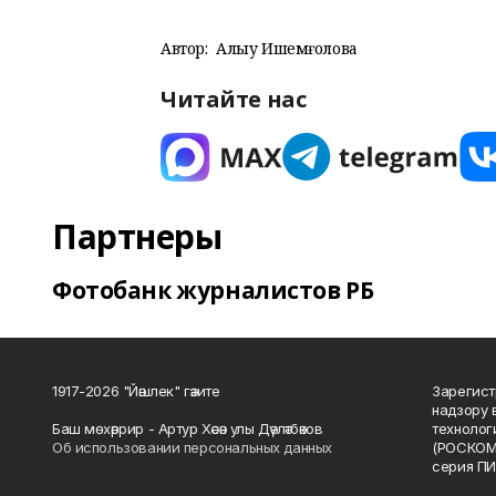
Автор:
Алһыу Ишемғолова
Читайте нас
Партнеры
Фотобанк журналистов РБ
1917-2026 "Йәшлек" гәзите
Зарегист
надзору 
Баш мөхәррир - Артур Хәсән улы Дәүләтбәков
технолог
Об использовании персональных данных
(РОСКОМ
серия ПИ