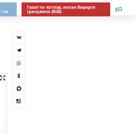
Гәзиттә ҡотлау, иғлан бирергә
"-та
(расценки 2026)