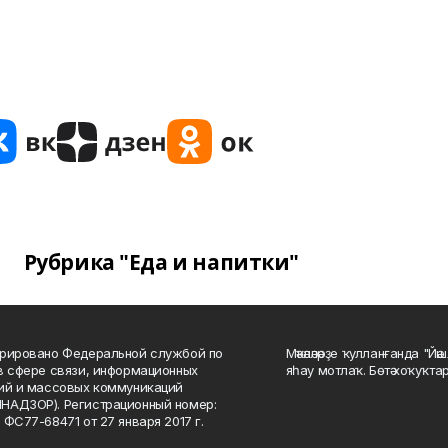
Рубрика "Еда и напитки"
рировано Федеральной службой по
Мәҡәләләрҙе ҡулланғанда "Йә
в сфере связи, информационных
яһау мотлаҡ. Бөтә хоҡуҡта
ий и массовых коммуникаций
НАДЗОР). Регистрационный номер:
 ФС77-68471 от 27 января 2017 г.