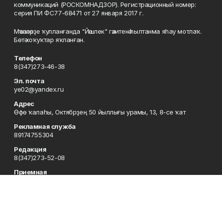
коммуникаций (РОСКОМНАДЗОР). Регистрационный номер:
серия ПИ ФС77-68471 от 27 января 2017 г.
Мәҡәләләрҙе ҡулланғанда "Йәшлек" гәзитенә һылтанма яһау мотлаҡ.
Бөтә хоҡуҡтар яҡланған.
Телефон
8(347)273-46-38
Эл. почта
ye02@yandex.ru
Адрес
Өфө ҡалаһы, Октябрҙең 50 йыллығы урамы, 13, 8-се ҡат
Рекламная служба
89174755304
Редакция
8(347)273-52-08
Приемная
8(347)273-46-38
Сотрудничество
8(347)273-56-45