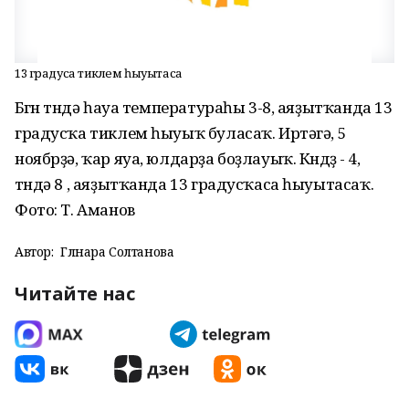
13 градусҡа тиклем һыуытасаҡ
Бөгөн төндә һауа температураһы 3-8, аяҙытҡанда 13
градусҡа тиклем һыуыҡ буласаҡ. Иртәгә, 5
ноябрҙә, ҡар яуа, юлдарҙа боҙлауыҡ. Көндөҙ - 4,
төндә 8 , аяҙытҡанда 13 градусҡаса һыуытасаҡ.
Фото: Т. Аманов
Автор:
Гөлнара Солтанова
Читайте нас