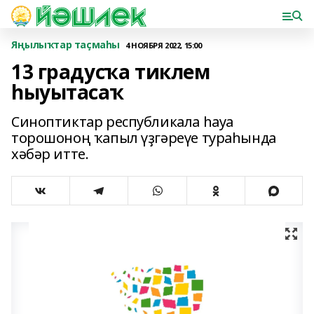
Яңылыҡтар таҫмаһы
4 НОЯБРЯ 2022, 15:00
13 градусҡа тиклем
һыуытасаҡ
Синоптиктар республикала һауа
торошоноң ҡапыл үҙгәреүе тураһында
хәбәр итте.