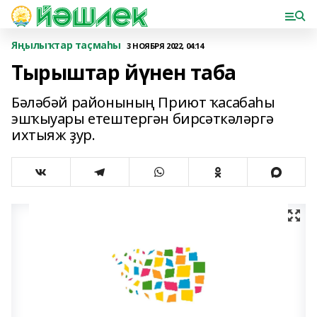
Яңылыҡтар таҫмаһы
3 НОЯБРЯ 2022, 04:14
Тырыштар йүнен таба
Бәләбәй районының Приют ҡасабаһы
эшҡыуары етештергән бирсәткәләргә
ихтыяж ҙур.