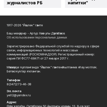
журналистов РБ
напитки"
1917-2026 "Йәшлек" гәзите
Баш мөхәррир - Артур Хәсән улы Дәүләтбәков
Об использовании персональных данных
Зарегистрировано Федеральной службой по надзору в сфере
связи, информационных технологий и массовых
коммуникаций (РОСКОМНАДЗОР). Регистрационный номер:
серия ПИ ФС77-68471 от 27 января 2017 г.
Мәҡәләләрҙе ҡулланғанда "Йәшлек" гәзитенә һылтанма яһау мотлаҡ.
Бөтә хоҡуҡтар яҡланған.
Телефон
8(347)273-46-38
Эл. почта
ye02@yandex.ru
Адрес
Өфө ҡалаһы, Октябрҙең 50 йыллығы урамы, 13, 8-се ҡат