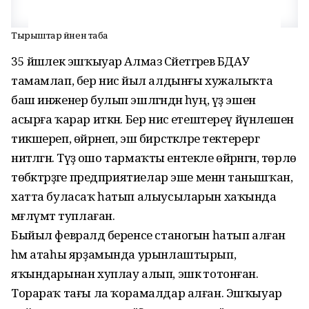
Тырыштар йүнен таба
35 йәшлек эшҡыуар Алмаз Сәйетгәрәев БДАУ
тамамлап, бер нисә йыл алдынғы хужалыҡта
баш инженер булып эшләгәндән һуң, үҙ эшен
асырға ҡарар иткән. Бер нисә етештереү йүнәлешен
тикшереп, өйрәнеп, эш бирсәткәләре тектерергә
ниәтләгән. Тәүҙә ошо тармаҡты ентекле өйрәнгән, төрлө
төбәктәрҙәге предприятиелар эше менән танышҡан,
хатта буласаҡ һатып алыусыларын хаҡында
мәғлүмәт туплаған.
Быйыл февралдә беренсе станогын һатып алған
һәм атаһы ярҙамында урынлаштырып,
яҡындарынан хуплау алып, эшкә тотонған.
Торараҡ тағы ла ҡорамалдар алған. Эшҡыуар