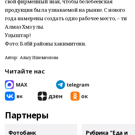
свой фирменный знак, чтобы белебеевская
продукция была узнаваемой на рынке. С нового
года намерены создать одно рабочее место, – ти
Алмаз Хәмзә улы.
Уңыштар!
Фото: Бәләбәй районы хакимиәтенән.
Автор:
Алһыу Ишемғолова
Читайте нас
Партнеры
Фотобанк
Рубрика "Еда и