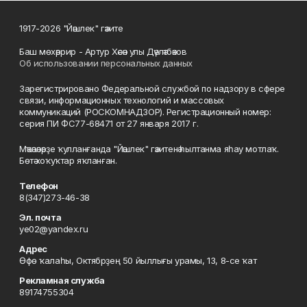
1917-2026 "Йәшлек" гәзите
Баш мөхәррир - Артур Хәсән улы Дәүләтбәков
Об использовании персональных данных
Зарегистрировано Федеральной службой по надзору в сфере
связи, информационных технологий и массовых
коммуникаций (РОСКОМНАДЗОР). Регистрационный номер:
серия ПИ ФС77-68471 от 27 января 2017 г.
Мәҡәләләрҙе ҡулланғанда "Йәшлек" гәзитенә һылтанма яһау мотлаҡ.
Бөтә хоҡуҡтар яҡланған.
Телефон
8(347)273-46-38
Эл. почта
ye02@yandex.ru
Адрес
Өфө ҡалаһы, Октябрҙең 50 йыллығы урамы, 13, 8-се ҡат
Рекламная служба
89174755304