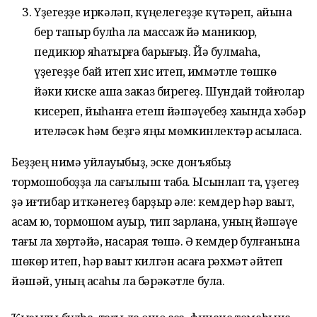
Үҙегеҙҙе иркәләп, күңелегеҙҙе күтәреп, айына
бер тапҡыр булһа ла массаж йә маникюр,
педикюр яһатырға барығыҙ. Йә булмаһа,
үҙегеҙҙе бай итеп хис итеп, ҡиммәтле төшкө
йәки киске ашҡа заказ бирегеҙ. Шундай тойғолар
кисереп, йыһанға етеш йәшәүебеҙ хаҡында хәбәр
ителәсәк һәм беҙгә яңы мөмкинлектәр асыласаҡ.
Беҙҙең нимә уйлауыбыҙ, эске донъябыҙ
тормошобоҙҙа ла сағылыш таба. Ысынлап та, үҙегеҙ
ҙә иғтибар иткәнегеҙ барҙыр әле: кемдер һәр ваҡыт,
аҡсам юҡ, тормошом ауыр, тип зарлана, уның йәшәүе
тағы ла хөртәйә, насарая төшә. Ә кемдер булғанына
шөкөр итеп, һәр ваҡыт килгән аҡсаға рәхмәт әйтеп
йәшәй, уның аҡсаһы ла бәрәкәтле була.