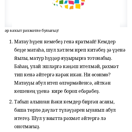
Һәр ваҡыт рәхмәтле булығыҙ!
Маҡтау һүҙен кемебеҙ генә яратмай! Кемдер
беҙҙе маҡтаһа, шул хәтлем иреп китәбеҙ ҙә үҙенә
йылы, матур һүҙҙәр яуҙырырға тотонабыҙ.
Баҡһаң, улай эшләргә кәңәш ителмәй, рәхмәт
тип кенә әйтергә кәрәк икән. Ни өсөнмө?
Маҡтауҙы ҡабул итеп өлгөрмәйенсә, әйткән
кешенең үҙенә кире бороп ебәрәбеҙ.
Табып алынған йәки кемдер биргән аҡсаны,
башҡа төрлө дәүләт түләүҙәрен ҡыуанып ҡабул
итегеҙ. Шул уҡ ваҡытта рәхмәт әйтергә лә
онотмағыҙ.