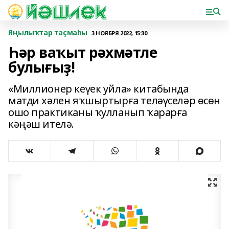
Яңылыҡтар таҫмаһы
3 НОЯБРЯ 2022, 15:30
Һәр ваҡыт рәхмәтле
булығыҙ!
«Миллионер кеүек уйла» китабында
матди хәлен яҡшыртырға теләүселәр өсөн
ошо практиканы ҡулланып ҡарарға
кәңәш ителә.