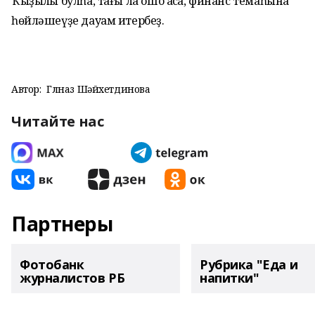
Ҡыҙыҡлы булһа, тағы ла ошо аҡса, финанс темаһына
һөйләшеүҙе дауам итербеҙ.
Автор:
Гөлназ Шәйхетдинова
Читайте нас
Партнеры
Фотобанк
Рубрика "Еда и
журналистов РБ
напитки"