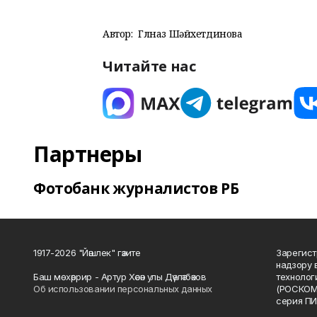
Автор:
Гөлназ Шәйхетдинова
Читайте нас
Партнеры
Фотобанк журналистов РБ
1917-2026 "Йәшлек" гәзите
Зарегист
надзору 
Баш мөхәррир - Артур Хәсән улы Дәүләтбәков
технолог
Об использовании персональных данных
(РОСКОМ
серия ПИ