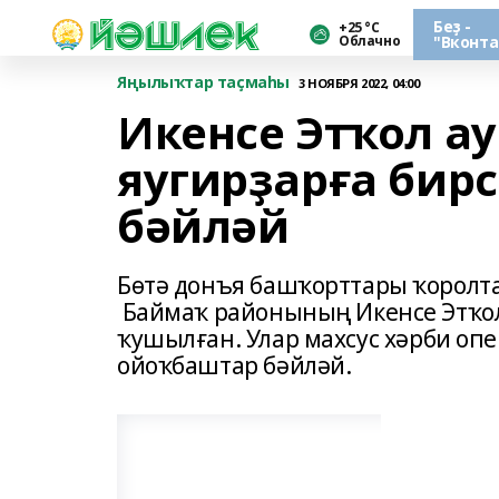
Беҙ -
+25 °С
Облачно
"Вконта
Яңылыҡтар таҫмаһы
3 НОЯБРЯ 2022, 04:00
Икенсе Этҡол а
яугирҙарға бир
бәйләй
Бөтә донъя башҡорттары ҡоролт
Баймаҡ районының Икенсе Этҡо
ҡушылған. Улар махсус хәрби опе
ойоҡбаштар бәйләй.