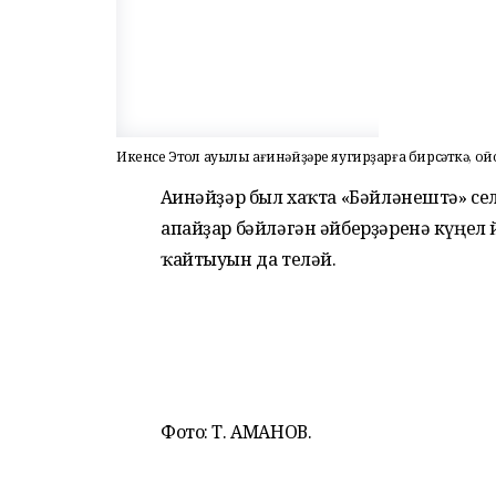
Икенсе Этҡол ауылы ағинәйҙәре яугирҙарға бирсәткә, о
Ағинәйҙәр был хаҡта «Бәйләнештә» сел
апайҙар бәйләгән әйберҙәренә күңел
ҡайтыуын да теләй.
Фото: Т. АМАНОВ.