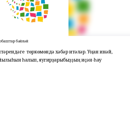
йоҡбаштар бәйләй
тәрендәге төркөмөндә хәбәр итәләр. Уңған инәй,
 йылыһын һалып, яугирҙарыбыҙҙың иҫән-һау