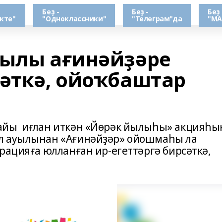
Беҙ -
Беҙ -
Беҙ 
кте"
"Одноклассники"
"Телеграм"да
"МА
уылы ағинәйҙәре
сәткә, ойоҡбаштар
айы иғлан иткән «Йөрәк йылыһы» акцияһы
л ауылынан «Ағинәйҙәр» ойошмаһы ла
рацияға юлланған ир-егеттәргә бирсәткә,