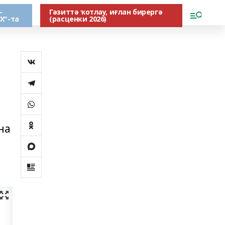
-
Гәзиттә ҡотлау, иғлан бирергә
Х"-та
(расценки 2026)
на