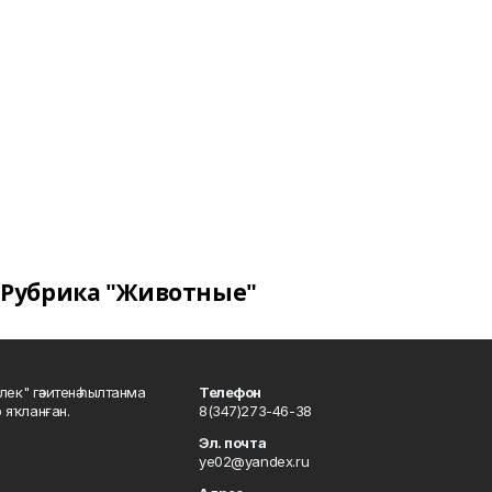
Рубрика "Животные"
шлек" гәзитенә һылтанма
Телефон
р яҡланған.
8(347)273-46-38
Эл. почта
ye02@yandex.ru