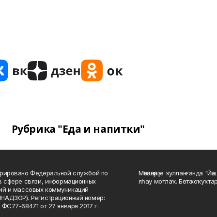
Рубрика "Еда и напитки"
рировано Федеральной службой по
Мәҡәләләрҙе ҡулланғанда "Йә
в сфере связи, информационных
яһау мотлаҡ. Бөтә хоҡуҡта
ий и массовых коммуникаций
НАДЗОР). Регистрационный номер:
 ФС77-68471 от 27 января 2017 г.