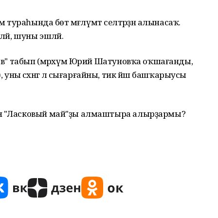
м тураһында бөтә мәғлүмәт селтәрҙән алынасаҡ.
ләй, шуны эшләй.
унов" табып (мәрхүм Юрий Шатуновҡа оҡшағанды,
не), уны сәхнәгә лә сығарғайны, тик йәш башҡарыусы
ан "Ласковый май"ҙы алмаштыра алырҙармы?