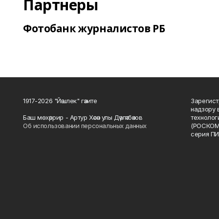
Партнеры
Фотобанк журналистов РБ
1917-2026 "Йәшлек" гәзите
Зарегист
надзору 
Баш мөхәррир - Артур Хәсән улы Дәүләтбәков
технолог
Об использовании персональных данных
(РОСКОМ
серия ПИ