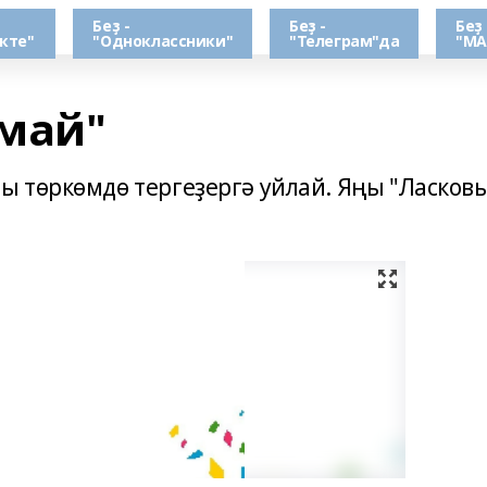
Беҙ -
Беҙ -
Беҙ 
кте"
"Одноклассники"
"Телеграм"да
"МА
май"
 төркөмдө тергеҙергә уйлай. Яңы "Ласков