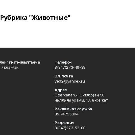
Рубрика "Животные"
шлек" гәзитенә һылтанма
Телефон
р яҡланған.
8(347)273-46-38
Эл. почта
ye02@yandex.ru
Адрес
Өфө ҡалаһы, Октябрҙең 50
йыллығы урамы, 13, 8-се ҡат
Рекламная служба
89174755304
Редакция
8(347)273-52-08