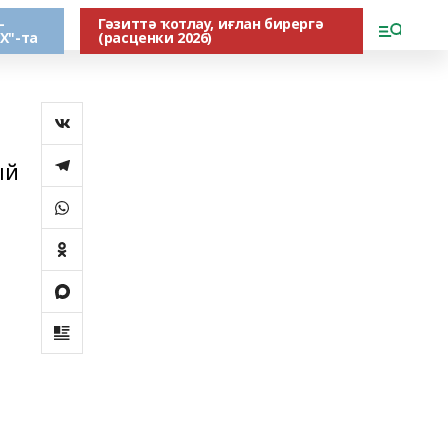
-
Гәзиттә ҡотлау, иғлан бирергә
Х"-та
(расценки 2026)
ый