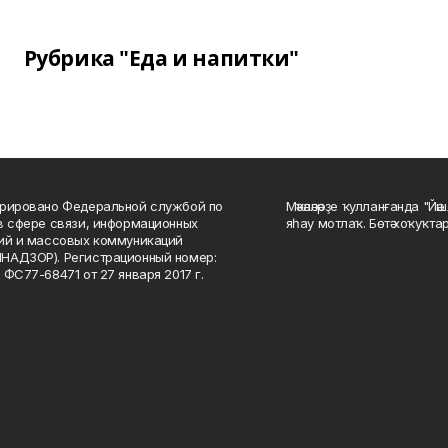
Рубрика "Еда и напитки"
рировано Федеральной службой по
Мәҡәләләрҙе ҡулланғанда "Йә
в сфере связи, информационных
яһау мотлаҡ. Бөтә хоҡуҡта
ий и массовых коммуникаций
НАДЗОР). Регистрационный номер:
 ФС77-68471 от 27 января 2017 г.