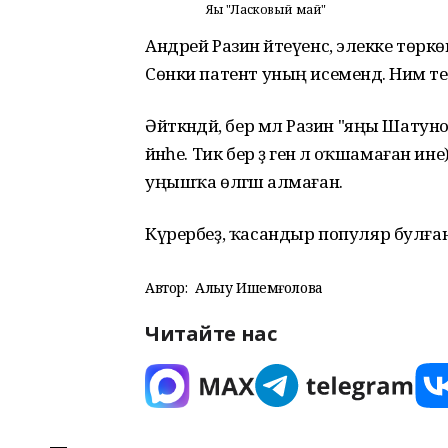
Яңы "Ласковый май"
Андрей Разин әйтеүенсә, элекке төркө
Сөнки патент уның исемендә. Нимә те
Әйткәндәй, бер мәл Разин "яңы Шат
йәнәһе. Тик бер ҙә генә лә оҡшамаған и
уңышҡа өлгәшә алмаған.
Күрербеҙ, ҡасандыр популяр булғ
Автор:
Алһыу Ишемғолова
Читайте нас