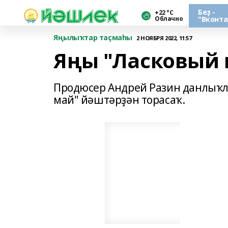
Беҙ -
+22 °С
Облачно
"Вконта
Яңылыҡтар таҫмаһы
2 НОЯБРЯ 2022, 11:57
Яңы "Ласковый 
Продюсер Андрей Разин данлыҡлы
май" йәштәрҙән торасаҡ.