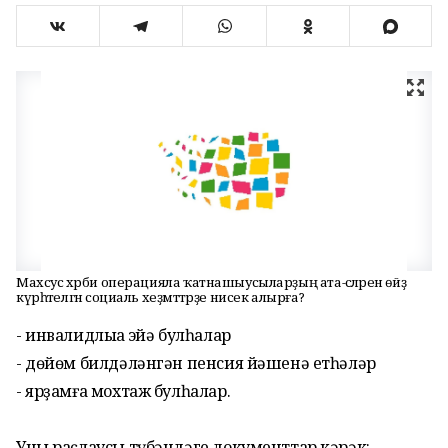
Махсус хәрби операцияла ҡатнашыусыларҙың ата-әсәләренә өйҙә
күрһәтелгән социаль хеҙмәттәрҙе нисек алырға?
- инвалидлыҡҡа эйә булһалар
- дөйөм билдәләнгән пенсия йәшенә етһәләр
- ярҙамға мохтаж булһалар.
Уны раҫлаусы түбәндәге документтар кәрәк: