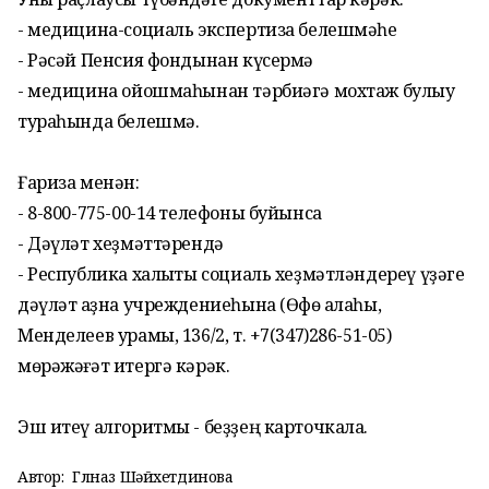
- медицина-социаль экспертиза белешмәһе
- Рәсәй Пенсия фондынан күсермә
- медицина ойошмаһынан тәрбиәгә мохтаж булыу
тураһында белешмә.
Ғариза менән:
- 8-800-775-00-14 телефоны буйынса
- Дәүләт хеҙмәттәрендә
- Республика халыҡты социаль хеҙмәтләндереү үҙәге
дәүләт ҡаҙна учреждениеһына (Өфө ҡалаһы,
Менделеев урамы, 136/2, т. +7(347)286-51-05)
мөрәжәғәт итергә кәрәк.
Эш итеү алгоритмы - беҙҙең карточкала.
Автор:
Гөлназ Шәйхетдинова