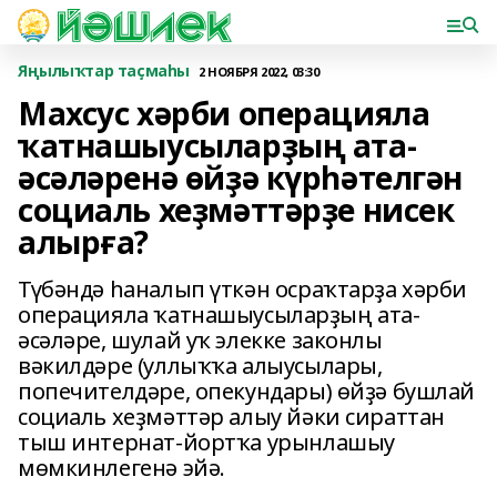
Яңылыҡтар таҫмаһы
2 НОЯБРЯ 2022, 03:30
Махсус хәрби операцияла
ҡатнашыусыларҙың ата-
әсәләренә өйҙә күрһәтелгән
социаль хеҙмәттәрҙе нисек
алырға?
Түбәндә һаналып үткән осраҡтарҙа хәрби
операцияла ҡатнашыусыларҙың ата-
әсәләре, шулай уҡ элекке законлы
вәкилдәре (уллыҡҡа алыусылары,
попечителдәре, опекундары) өйҙә бушлай
социаль хеҙмәттәр алыу йәки сираттан
тыш интернат-йортҡа урынлашыу
мөмкинлегенә эйә.