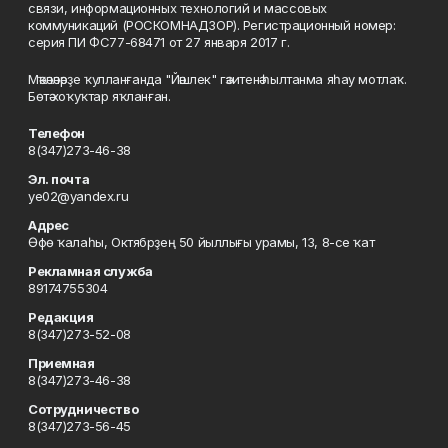
связи, информационных технологий и массовых
коммуникаций (РОСКОМНАДЗОР). Регистрационный номер:
серия ПИ ФС77-68471 от 27 января 2017 г.
Мәҡәләләрҙе ҡулланғанда "Йәшлек" гәзитенә һылтанма яһау мотлаҡ.
Бөтә хоҡуҡтар яҡланған.
Телефон
8(347)273-46-38
Эл. почта
ye02@yandex.ru
Адрес
Өфө ҡалаһы, Октябрҙең 50 йыллығы урамы, 13, 8-се ҡат
Рекламная служба
89174755304
Редакция
8(347)273-52-08
Приемная
8(347)273-46-38
Сотрудничество
8(347)273-56-45