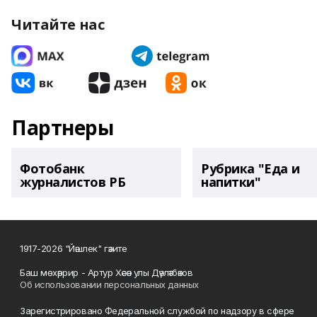
Читайте нас
Партнеры
Фотобанк
Рубрика "Еда и
журналистов РБ
напитки"
1917-2026 "Йәшлек" гәзите
Баш мөхәррир - Артур Хәсән улы Дәүләтбәков
Об использовании персональных данных
Зарегистрировано Федеральной службой по надзору в сфере